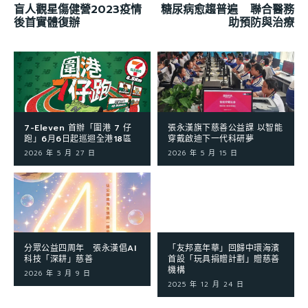
盲人觀星傷健營2023疫情
糖尿病愈趨普遍 聯合醫務
後首實體復辦
助預防與治療
7-Eleven 首辦「圍港 7 仔
張永漢旗下慈善公益課 以智能
跑」6月6日起巡迴全港18區
穿戴啟迪下一代科研夢
2026 年 5 月 27 日
2026 年 5 月 15 日
分眾公益四周年 張永漢倡AI
「友邦嘉年華」回歸中環海濱
科技「深耕」慈善
首設「玩具捐贈計劃」贈慈善
機構
2026 年 3 月 9 日
2025 年 12 月 24 日