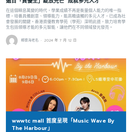
逾百「資優生」綻放光芒 成就多元人才
在這個瞬息萬變的時代，學業成績不再是衡量個人能力的唯一指
標，培養具備創意、領導能力，能高瞻遠觸的多元人才，已成為社
會發展的關鍵。香港資優教育學苑（學苑）深明此道，致力培育學
生包括領導才能的多元智能，讓他們在不同領域發光發亮。
椰漿海老名
-
2024 年 7 月 12 日
wwwtc mall 首度呈現「Music Wave By
The Harbour」