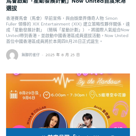
馬會啟動「星動發展計劃」Now United首度來港
選拔
香港賽馬會（馬會）早前宣佈，與由娛樂界傳奇人物 Simon
Fuller 領導的 XIX Entertainment (XIX) 建立策略性夥伴關係，達
成「星動發展計劃」（簡稱「星動計劃」），將國際人氣組合Now
United帶到香港，並啟動中國香港區成員選拔活動，Now United
首位中國香港區成員將於本周四8月28日正式誕生。
無腳的雀仔
-
2025 年 8 月 25 日