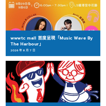
wwwtc mall 首度呈現「Music Wave By
The Harbour」
2026 年 8 月 7 日