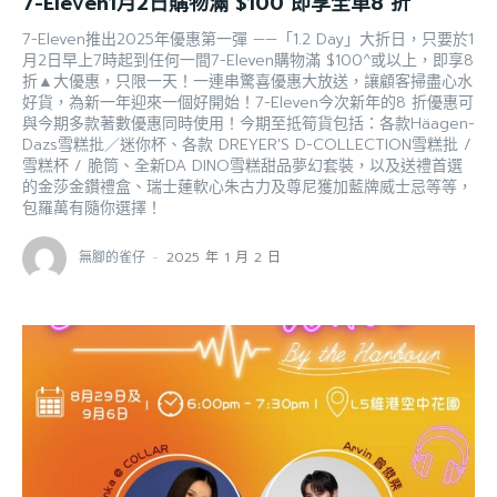
7-Eleven1月2日購物滿 $100 即享全單8 折
7-Eleven推出2025年優惠第一彈 ——「1.2 Day」大折日，只要於1
月2日早上7時起到任何一間7-Eleven購物滿 $100^或以上，即享8
折▲大優惠，只限一天！一連串驚喜優惠大放送，讓顧客掃盡心水
好貨，為新一年迎來一個好開始！7-Eleven今次新年的8 折優惠可
與今期多款著數優惠同時使用！今期至抵筍貨包括：各款Häagen-
Dazs雪糕批／迷你杯、各款 DREYER'S D-COLLECTION雪糕批 /
雪糕杯 / 脆筒、全新DA DINO雪糕甜品夢幻套裝，以及送禮首選
的金莎金鑽禮盒、瑞士蓮軟心朱古力及尊尼獲加藍牌威士忌等等，
包羅萬有隨你選擇！
無腳的雀仔
-
2025 年 1 月 2 日