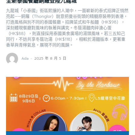
全新泰國餐廳銅羅登陸九龍城
九龍城「小泰國」街區熙攘的人潮中，一面嶄新的泰式招牌正悄然
亮起——銅羅（Thonglor）銳意把曼谷街頭的精髓原裝帶到香港，
打造風格與別不同的泰國餐廳。招牌菜式和牛船麵（HK$98），
深刻體現餐廳對風味的執著與講究。冬蔭湯麵肉碎溏心蛋
（HK$88），則直接採用泰國美食廣場的湯頭風味。若三五知己
同行，不妨共享冬蔭功湯（HK$118），相較於湯麵版本，更著重
香草與青檸氣息，展現不同的風韻。
Ada
-
2025 年 8 月 5 日