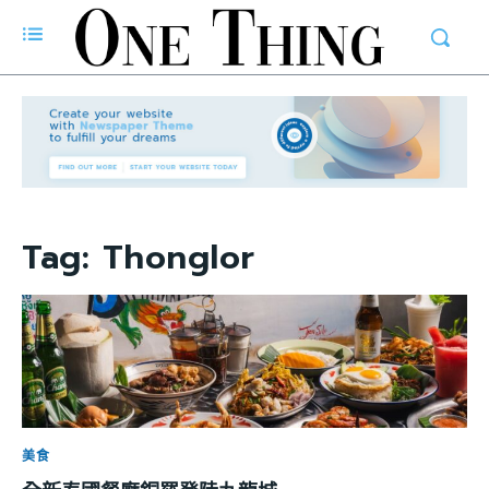
Tag:
Thonglor
美食