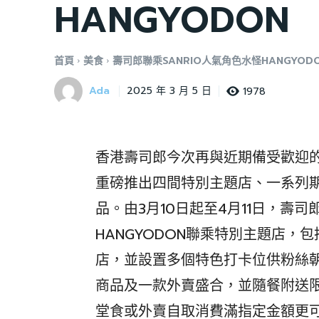
HANGYODON
首頁
美食
壽司郎聯乘SANRIO人氣角色水怪HANGYOD
Ada
1978
2025 年 3 月 5 日
香港壽司郎今次再與近期備受歡迎的SA
重磅推出四間特別主題店、一系列
品。由3月10日起至4月11日，壽
HANGYODON聯乘特別主題店
店，並設置多個特色打卡位供粉絲
商品及一款外賣盛合，並隨餐附送
堂食或外賣自取消費滿指定金額更