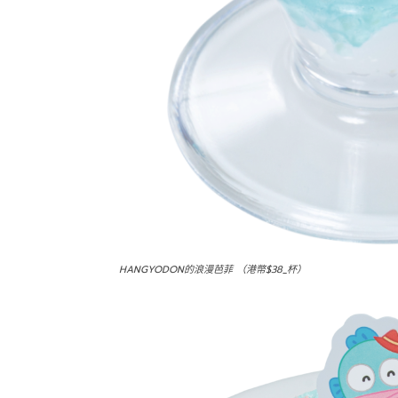
HANGYODON的浪漫芭菲 （港幣$38_杯）