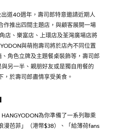
生日及出道40週年，壽司郎特意邀請近期人
ON合作推出四間主題店，與顧客展開一場
旺角店、樂富店、上環店及荃灣廣場店將
GYODON與萌抱壽司將於店內不同位置
牆、角色立牌及主題餐桌裝飾等，壽司郎
是與另一半、親朋好友或是獨自用餐的
伴下，於壽司郎盡情享受美食。
品
HANGYODON為你準備了一系列聯乘
浪漫芭菲」（港幣$38）、「給薄荷fans