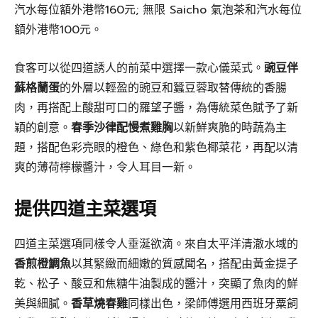
汽水每位額外港幣160元; 無限 Saicho 氣泡茶和汽水每位
額外港幣100元。
食客可以從四道誘人的前菜中選擇一款心儀菜式。
豌豆伴
蘇格蘭蛋
的外層以輕盈的豌豆和蠶豆蓉取替傳統的香腸
肉，再搭配上酸甜可口的羅望子醬，為傳統菜色賦予了新
穎的創意。
春季沙律配慢煮雞胸
以新鮮爽脆的時蔬為主
題，搭配色彩亮眼的橙色、綠色和紫色椰菜花，再配以清
爽的薄荷檸檬醬汁，令人耳目一新。
提供四道主菜選項
四道主菜選項同樣令人垂涎欲滴。來自太平洋清澈水域的
香煎橙鯛魚
以其緊緻而細嫩的質感聞名，搭配由黃金提子
乾、松子、酸豆和焦糖牛油製成的醬汁，突顯了魚肉的鮮
美與細膩。
香草燒春雞
同樣出色，梁師傅選用西班牙粟飼