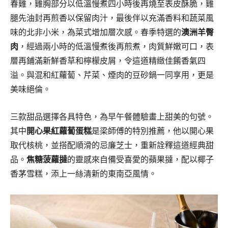
春雞，雞胸部分以低溫慢煮四小時後再燒至表皮酥脆，雞
腿先油封再煎香以保留肉汁，最後伴以充滿香料和蔬菜風
味的北非小米，為菜式增加層次感。春季特選的
澳洲羊臀
肉
，經過兩小時的低溫慢煮後再煎煮，肉質鮮嫩可口，表
層再鋪滿新鮮香草和檸檬皮屑，令這道精緻佳餚香氣四
溢。與混和紅蘿蔔、芹菜、煙肉的豆砂鍋一同享用，更是
美味絕倫。
三款甜品選擇各具特色，為早午餐體驗畫上甜美的句號。
其中
開心果紅蘿蔔蛋糕
是梁師傅的特別推薦，他以開心果
取代核桃，並搭配順滑的忌廉芝士，重新詮釋這道經典甜
品。
焦糖菠蘿撻
的靈感來自備受喜愛的蘋果撻，配以椰子
香茅雪糕，添上一絲清新的東南亞風情。