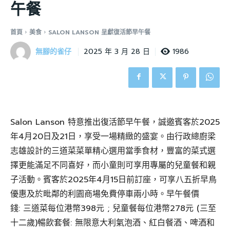
午餐
首頁
美食
SALON LANSON 呈獻復活節早午餐
無腳的雀仔
1986
2025 年 3 月 28 日
Salon Lanson 特意推出復活節早午餐，誠邀賓客於2025
年4月20日及21日，享受一場精緻的盛宴。由行政總廚梁
志雄設計的三道菜菜單精心選用當季食材，豐富的菜式選
擇更能滿足不同喜好，而小童則可享用專屬的兒童餐和親
子活動。賓客於2025年4月15日前訂座，可享八五折早鳥
優惠及於毗鄰的利園商場免費停車兩小時。早午餐價
錢: 三道菜每位港幣398元 ; 兒童餐每位港幣278元 (三至
十二歲)暢飲套餐: 無限意大利氣泡酒、紅白餐酒、啤酒和