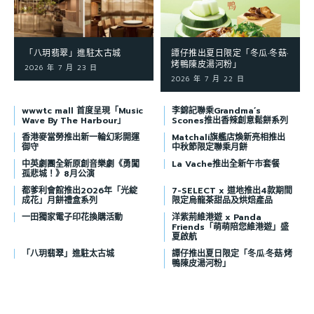
「八玥翡翠」進駐太古城
譚仔推出夏日限定「冬瓜·冬菇·
烤鴨陳皮湯河粉」
2026 年 7 月 23 日
2026 年 7 月 22 日
wwwtc mall 首度呈現「Music
李錦記聯乘Grandma’s
Wave By The Harbour」
Scones推出香辣創意鬆餅系列
香港麥當勞推出新一輪幻彩開運
Matchali旗艦店煥新亮相推出
御守
中秋節限定聯乘月餅
中英劇團全新原創音樂劇《勇闖
La Vache推出全新午市套餐
孤悲城！》8月公演
都爹利會館推出2026年「光綻
7-SELECT x 道地推出4款期間
成花」月餅禮盒系列
限定烏龍茶甜品及烘焙產品
一田獨家電子印花換購活動
洋紫荊維港遊 x Panda
Friends「萌萌陪您維港遊」盛
夏啟航
「八玥翡翠」進駐太古城
譚仔推出夏日限定「冬瓜·冬菇·烤
鴨陳皮湯河粉」