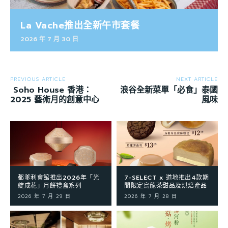
La Vache推出全新午市套餐
2026 年 7 月 30 日
PREVIOUS ARTICLE
NEXT ARTICLE
Soho House 香港：
浪谷全新菜單「必食」泰國
2025 藝術月的創意中心
風味
都爹利會館推出2026年「光
7-SELECT x 道地推出4款期
綻成花」月餅禮盒系列
間限定烏龍茶甜品及烘焙產品
2026 年 7 月 29 日
2026 年 7 月 28 日