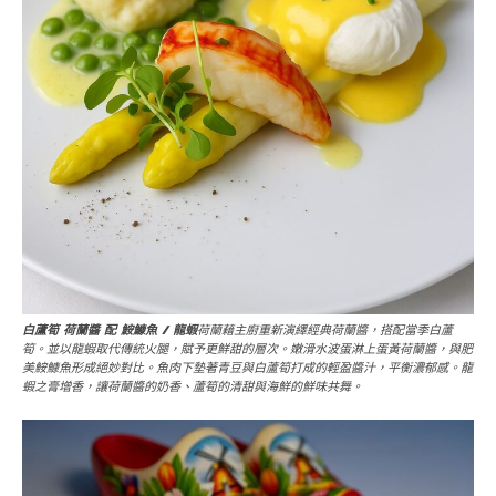
白蘆筍 荷蘭醬 配 鮟鱇魚 / 龍蝦
荷蘭藉主廚重新演繹經典荷蘭醬，搭配當季白蘆
筍。並以龍蝦取代傳統火腿，賦予更鮮甜的層次。嫩滑水波蛋淋上蛋黃荷蘭醬，與肥
美鮟鱇魚形成絕妙對比。魚肉下墊著青豆與白蘆筍打成的輕盈醬汁，平衡濃郁感。龍
蝦之膏增香，讓荷蘭醬的奶香、蘆筍的清甜與海鮮的鮮味共舞。