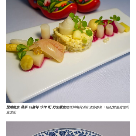
煙燻鯖魚 蘋果 白蘆筍 沙律 配 野生鰻魚
煙燻鯖魚的濃郁油脂香氣，搭配雙重處理的
白蘆筍