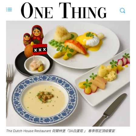
The Dutch House Restaurant 荷蘭林堡「3A白蘆筍 」 春季限定頂級饗宴