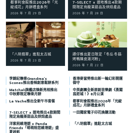
都爹利會館推出2026年「光
7-SELECT x 道地推出4款期
綻成花」月餅禮盒系列
間限定烏龍茶甜品及烘焙產品
2026 年 7 月 29 日
2026 年 7 月 28 日
「八玥翡翠」進駐太古城
譚仔推出夏日限定「冬瓜·冬菇·
烤鴨陳皮湯河粉」
2026 年 7 月 23 日
2026 年 7 月 22 日
李錦記聯乘Grandma’s
香港麥當勞推出新一輪幻彩開運
Scones推出香辣創意鬆餅系列
御守
Matchali旗艦店煥新亮相推出
中英劇團全新原創音樂劇《勇闖
中秋節限定聯乘月餅
孤悲城！》8月公演
La Vache推出全新午市套餐
都爹利會館推出2026年「光綻
成花」月餅禮盒系列
7-SELECT x 道地推出4款期間
一田獨家電子印花換購活動
限定烏龍茶甜品及烘焙產品
洋紫荊維港遊 x Panda
「八玥翡翠」進駐太古城
Friends「萌萌陪您維港遊」盛
夏啟航