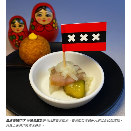
白蘆筍脆炸球 荷蘭希靈魚
將清甜的白蘆筍湯、白蘆筍粒與鹹香火腿混合揉製成球，
再裹上金黃炸漿炸至酥脆。