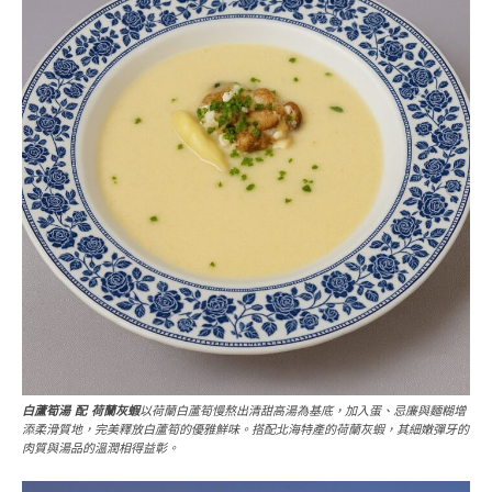
白蘆筍湯 配 荷蘭灰蝦
以荷蘭白蘆筍慢熬出清甜高湯為基底，加入蛋、忌廉與麵糊增
添柔滑質地，完美釋放白蘆筍的優雅鮮味。搭配北海特產的荷蘭灰蝦，其細嫩彈牙的
肉質與湯品的溫潤相得益彰。