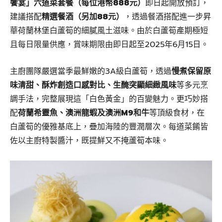
饗宴」六道菜套餐（每位港幣888元）
即日起開放預訂，
建議搭配
精選餐酒（另加88元）
，透過餐酒搭配進一步昇
華荷蘭林堡白蘆筍的細膩風土滋味。由於白蘆筍產期極短
且每日限量供應，賞味期限由即日起至2025年6月15日。
主廚團隊嚴選當季最鮮嫩的3A級白蘆筍，透過
慢煮保留原
味清甜、酥炸創造口感對比、生醃突顯細緻風味
等多元烹
調手法，完整展現這「白色黃金」的百變魅力。更巧妙搭
配
荷蘭希靈魚、澳洲龍蝦及澳洲M9和牛
等頂級食材，在
白蘆筍的優雅基底上，疊加海陸的豐潤層次。每道菜餚皆
佐以主廚特製醬汁，既提鮮又不掩蘆筍本味。