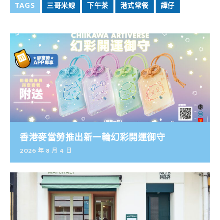
TAGS
三哥米線
下午茶
港式常餐
譚仔
香港麥當勞推出新一輪幻彩開運御守
2026 年 8 月 4 日