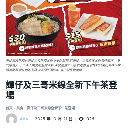
譚仔雲南米線及譚仔三哥米線全新下午茶登場 以譚仔、三哥風味全新演繹經典「港
式常餐」 下午茶人氣餐點全線革新 茶餐低至$15起 以老香港價格致敬茶記風味 3款
雞翼回歸額外追加餐牌 加配價低至$10 自由配搭更過癮
譚仔及三哥米線全新下午茶登
場
首頁
美食
譚仔及三哥米線全新下午茶登場
Ada
1926
2025 年 10 月 21 日