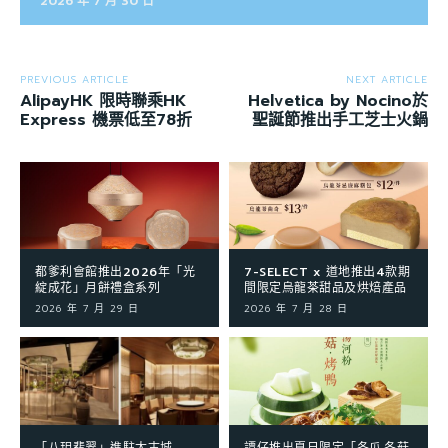
2026 年 7 月 30 日
PREVIOUS ARTICLE
NEXT ARTICLE
AlipayHK 限時聯乘HK
Helvetica by Nocino於
Express 機票低至78折
聖誕節推出手工芝士火鍋
都爹利會館推出2026年「光
7-SELECT x 道地推出4款期
綻成花」月餅禮盒系列
間限定烏龍茶甜品及烘焙產品
2026 年 7 月 29 日
2026 年 7 月 28 日
「八玥翡翠」進駐太古城
譚仔推出夏日限定「冬瓜·冬菇·