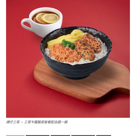
譚仔三哥 – 三哥乍醬酸菜飯餐配自選一餸