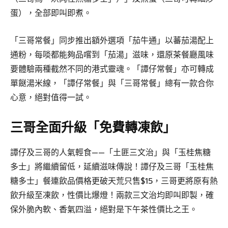
蛋），全部即叫即煮。
「三哥常餐」同步推出額外選項「茄牛通」以蕃茄湯配上
通粉，每啖都能夠品嚐到「茄湯」滋味，還原茶餐廳風味
要體驗兩種截然不同的港式靈魂。「譚仔常餐」亦可轉成
單餸湯米線，「譚仔常餐」與「三哥常餐」總有一款合你
心意，絕對值得一試。
三哥全面升級「免費轉凍飲」
譚仔及三哥的人氣輕食——「土匪三文治」與「玉桂焦糖
多士」將繼續留低，延續滋味傳說！譚仔及三哥「玉桂焦
糖多士」餐連飲品價格更破天荒只售$15，三哥更將原有熱
飲升級至凍飲，性價比爆燈！兩款三文治均即叫即製，確
保外脆內軟、香氣四溢，絕對是下午茶性價比之王。