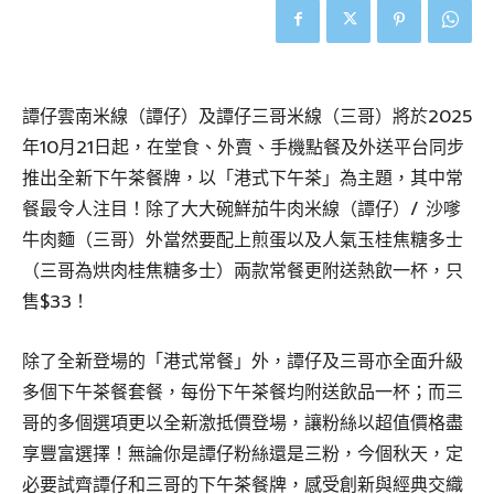
譚仔雲南米線（譚仔）及譚仔三哥米線（三哥）將於2025
年10月21日起，在堂食、外賣、手機點餐及外送平台同步
推出全新下午茶餐牌，以「港式下午茶」為主題，其中常
餐最令人注目！除了大大碗鮮茄牛肉米線（譚仔）/ 沙嗲
牛肉麵（三哥）外當然要配上煎蛋以及人氣玉桂焦糖多士
（三哥為烘肉桂焦糖多士）兩款常餐更附送熱飲一杯，只
售$33！
除了全新登場的「港式常餐」外，譚仔及三哥亦全面升級
多個下午茶餐套餐，每份下午茶餐均附送飲品一杯；而三
哥的多個選項更以全新激抵價登場，讓粉絲以超值價格盡
享豐富選擇！無論你是譚仔粉絲還是三粉，今個秋天，定
必要試齊譚仔和三哥的下午茶餐牌，感受創新與經典交織