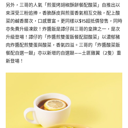
另外，三哥的人氣「煎蛋烤胡椒酥餅餐配酸菜」自推出以
來深受三粉追捧，香脆酥皮與煎蛋香氣相互交融，配上酸
菜的鹹香層次，口感豐富。更同樣以$15超抵價發售，同時
亦免費升級凍飲！炸醬飯是譚仔與三哥的皇牌之一，是次
升級登場！譚仔的「炸醬煎雙蛋飯餐配甜酸菜」以濃郁豬
肉炸醬配煎雙蛋與酸菜，香氣四溢。三哥的「炸醬酸菜飯
餐配自選一餸」亦以新增的自選餸——土匪雞翼（2隻）重
新登場！