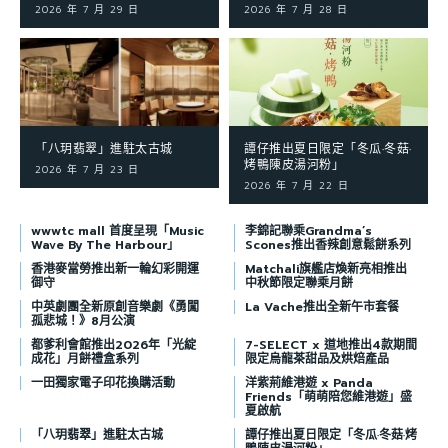
2026 年 7 月 29 日
2026 年 7 月 28 日
「八玥翡翠」進駐太古城
譚仔推出夏日限定「冬瓜·冬菇·
烤鴨陳皮湯河粉」
2026 年 7 月 23 日
2026 年 7 月 22 日
wwwtc mall 首度呈現「Music
李錦記聯乘Grandma’s
Wave By The Harbour」
Scones推出香辣創意鬆餅系列
香港麥當勞推出新一輪幻彩開運
Matchali旗艦店煥新亮相推出
御守
中秋節限定聯乘月餅
中英劇團全新原創音樂劇《勇闖
La Vache推出全新午市套餐
孤悲城！》8月公演
都爹利會館推出2026年「光綻
7-SELECT x 道地推出4款期間
成花」月餅禮盒系列
限定烏龍茶甜品及烘焙產品
一田獨家電子印花換購活動
洋紫荊維港遊 x Panda
Friends「萌萌陪您維港遊」盛
夏啟航
「八玥翡翠」進駐太古城
譚仔推出夏日限定「冬瓜·冬菇·烤