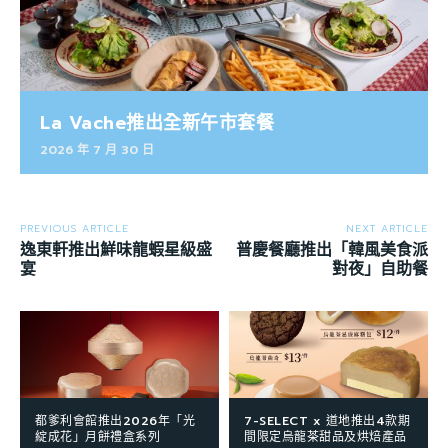
La Vache推出全新午市套餐
2026 年 7 月 30 日
PREVIOUS ARTICLE
NEXT ARTICLE
逸東軒推出鮮味龍蝦星級盛
普慶餐廳推出「韓風美食派
宴
對夜」自助餐
都爹利會館推出2026年「光
7-SELECT x 道地推出4款期
綻成花」月餅禮盒系列
間限定烏龍茶甜品及烘焙產品