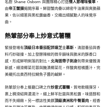
名廚 Shane Osborn 與團隊精心打造
情人節嚐味餐單
，
由
帝王蟹撻
揭開序幕。鮮甜蟹肉疊以綿密牛油果與爽脆蘋
果，佐以細蔥與黑松露幽香，交織出細膩動人的味覺序
曲。
熱葷部分奉上炒意式薯糰
緊接登場有
頂級日本番茄配菲達芝士慕斯
，清甜番茄與香
料巧妙碰撞，加上發酵辣椒的微辛韻味與脆米的酥香口
感，形成鮮明俐落的對比。
北海道帶子刺身
則帶來優雅清
新感，細滑椰菜花蓉與醃漬椰菜花，伴酸爽柑橘醬汁，完
美襯托出奧西特拉鱘魚子醬的鹹鮮。
熱葷部分奉上餐廳口碑之作
炒意式薯糰
，質地軟糯彈牙，
裹上稠滑紹興濃湯汁，綴上鮮羊肚菌與黑松露，味道醇和
而不失細緻。另一標誌性美饌
頂級澳洲和牛臀蓋肉
，經香