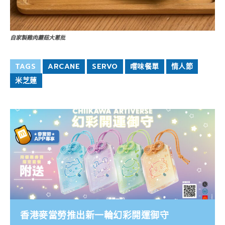
自家製雞肉蘑菇大蔥批
TAGS
ARCANE
SERVO
嚐味餐單
情人節
米芝蓮
香港麥當勞推出新一輪幻彩開運御守