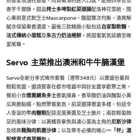
煎後呈現油花豐盈、肉質嫩滑的迷人口感，配搭四季豆及
香芋千層酥。甜品
烤士多啤梨紅菜頭撻
配洛神花雪葩、開
心果與意式軟芝士Mascarpone，酸甜層次均衡，清爽解
膩亦保留果香濃度。最後三款精緻小點包括
自家製軟糖
、
法式傳統小蛋糕
及
朱古力奶油捲餅
，將甜蜜氣氛延續至晚
宴尾聲。
Servo 主菜推出澳洲和牛牛腩漢堡
Servo全新分享式晚市套餐（港幣348元）以豐盛份量與
輕鬆氛圍，邀請賓客在都市喧囂中與好友盡享歡聚之樂。
餐前小食
煙熏鱒魚多士
香氣撲鼻，香草酸奶油與醃製小黃
瓜爽脆點綴，點燃聚餐氣氛。前菜選擇豐富多樣，包括令
人垂涎的
牛肉韃靼
配蒜泥蛋黃醬及芝士脆片；兩款輕盈飽
足的風味沙律：以黃鰭吞拿魚與溏心蛋為主角的
尼斯沙律
及經典
雞胸肉凱撒沙律
；以及寒冬必備的暖心
一「杯」湯
配烤意式香草麵包
。