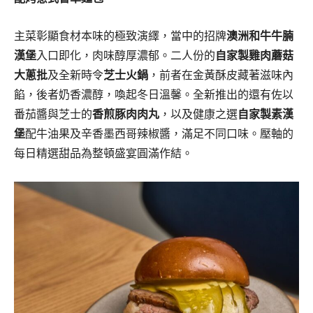
主菜彰顯食材本味的極致演繹，當中的招牌
澳洲和牛牛腩
漢堡
入口即化，肉味醇厚濃郁。二人份的
自家製雞肉蘑菇
大蔥批
及全新時令
芝士火鍋
，前者在金黃酥皮藏著滋味內
餡，後者奶香濃醇，喚起冬日溫馨。全新推出的還有佐以
番茄醬與芝士的
香煎豚肉肉丸
，以及健康之選
自家製素漢
堡
配牛油果及辛香墨西哥辣椒醬，滿足不同口味。壓軸的
每日精選甜品為整頓盛宴圓滿作結。