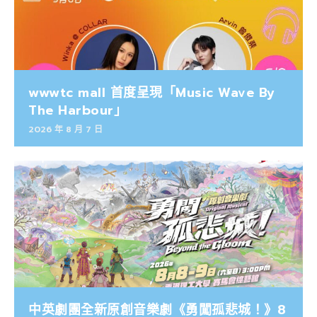
wwwtc mall 首度呈現「Music Wave By
The Harbour」
2026 年 8 月 7 日
中英劇團全新原創音樂劇《勇闖孤悲城！》8