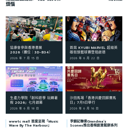
煩惱
協康會參與香港書展
首屆 KYUBI MARVEL 超級英
2026（攤位：3D-B34）
雄街頭籃球賽登陸啟德
2026 年 7 月 15 日
2026 年 6 月 22 日
生產力學院「創科遊學 玩轉暑
沙田馬場「香港共慶回歸賽馬
假 2026」七月啟幕
日」7月1日舉行
2026 年 6 月 18 日
2026 年 6 月 16 日
wwwtc mall 首度呈現「Music
李錦記聯乘Grandma’s
Wave By The Harbour」
Scones推出香辣創意鬆餅系列