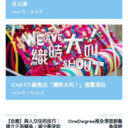
月公演
2026 年 7 月 31 日
CHAT六廠推出「織時大叫！」展覽項目
2026 年 7 月 20 日
PREVIOUS ARTICLE
NEXT ARTICLE
【自癒】與人交往的技巧：
OneDegree推全港首創龜
建立正面關係，減少衝突和
鳥保險