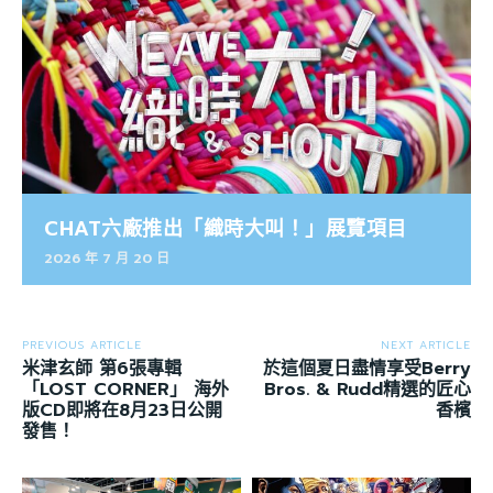
CHAT六廠推出「織時大叫！」展覽項目
2026 年 7 月 20 日
PREVIOUS ARTICLE
NEXT ARTICLE
米津玄師 第6張專輯
於這個夏日盡情享受Berry
「LOST CORNER」 海外
Bros. & Rudd精選的匠心
版CD即將在8月23日公開
香檳
發售！