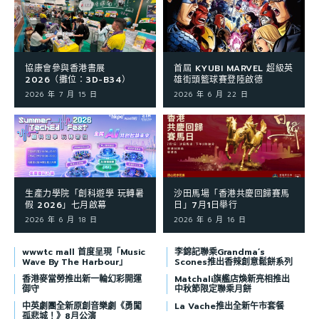
協康會參與香港書展
首屆 KYUBI MARVEL 超級英
2026（攤位：3D-B34）
雄街頭籃球賽登陸啟德
2026 年 7 月 15 日
2026 年 6 月 22 日
生產力學院「創科遊學 玩轉暑
沙田馬場「香港共慶回歸賽馬
假 2026」七月啟幕
日」7月1日舉行
2026 年 6 月 18 日
2026 年 6 月 16 日
wwwtc mall 首度呈現「Music
李錦記聯乘Grandma’s
Wave By The Harbour」
Scones推出香辣創意鬆餅系列
香港麥當勞推出新一輪幻彩開運
Matchali旗艦店煥新亮相推出
御守
中秋節限定聯乘月餅
中英劇團全新原創音樂劇《勇闖
La Vache推出全新午市套餐
孤悲城！》8月公演