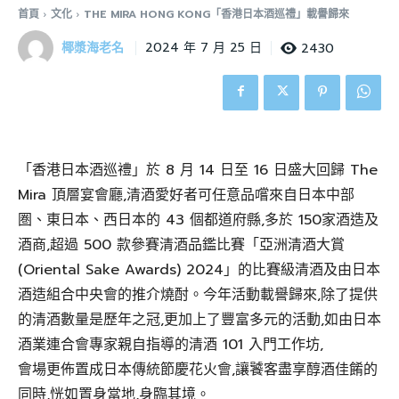
首頁
文化
THE MIRA HONG KONG「香港日本酒巡禮」載譽歸來
椰漿海老名
2430
2024 年 7 月 25 日
「香港日本酒巡禮」於 8 月 14 日至 16 日盛大回歸 The
Mira 頂層宴會廳,清酒愛好者可任意品嚐來自日本中部
圏、東日本、西日本的 43 個都道府縣,多於 150家酒造及
酒商,超過 500 款參賽清酒品鑑比賽「亞洲清酒大賞
(Oriental Sake Awards) 2024」的比賽級清酒及由日本
酒造組合中央會的推介燒酎。今年活動載譽歸來,除了提供
的清酒數量是歷年之冠,更加上了豐富多元的活動,如由日本
酒業連合會專家親自指導的清酒 101 入門工作坊,
會場更佈置成日本傳統節慶花火會,讓饕客盡享醇酒佳餚的
同時,恍如置身當地,身臨其境。