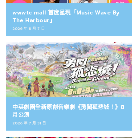
wwwtc mall 首度呈現「Music Wave By
The Harbour」
2026 年 8 月 7 日
中英劇團全新原創音樂劇《勇闖孤悲城！》8
月公演
2026 年 7 月 31 日