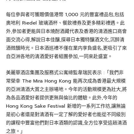
每位參與者可獲贈價值港幣 1,000 元的豐富禮品包,包括
奧地利 Riedel 玻璃酒杯、餐飲禮券及更多精彩禮遇。此
外,參加者更能與日本燒酎酒藏代表及香港的清酒進口商會
面交流心得,解說日本佳釀,探尋日本獨特釀酒文化,沉醉清
酒微醺時光。日本酒巡禮不僅在業内享負盛名,更吸引了來
自亞洲各地的清酒愛好者組團參加,一同來赴盛宴。
美麗華酒店集團及服務式公寓總監韋瑞民表示 :「我們非
常榮幸 The Mira Hong Kong 能再次成為香港最大規模
的亞洲清酒大賞之主辦場地。今年的活動規模更為壯大,將
為各品酒愛好者提供更無與倫比的體驗。此外,今年的
Hong Kong Sake Festival 新增的一系列工作坊,讓無論
是初心者還是對清酒有一定了解的愛好者也能從不同級別
的課程中豐富他們對日本酒類的認識,全方位享受這趟清酒
之旅。」