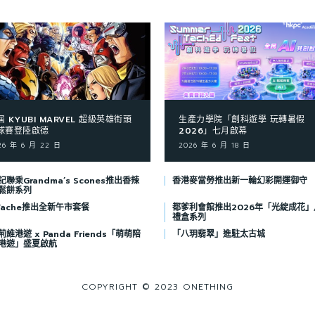
屆 KYUBI MARVEL 超級英雄街頭
生產力學院「創科遊學 玩轉暑假
球賽登陸啟德
2026」七月啟幕
26 年 6 月 22 日
2026 年 6 月 18 日
聯乘Grandma’s Scones推出香辣
香港麥當勞推出新一輪幻彩開運御守
鬆餅系列
 Vache推出全新午市套餐
都爹利會館推出2026年「光綻成花」
禮盒系列
維港遊 x Panda Friends「萌萌陪
「八玥翡翠」進駐太古城
港遊」盛夏啟航
COPYRIGHT © 2023 ONETHING