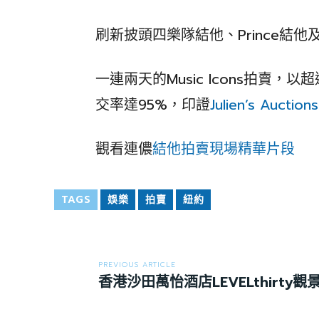
刷新披頭四樂隊結他、Prince結
一連兩天的Music Icons拍賣，以超
交率達95%，印證
Julien’s Auctions
觀看連儂
結他拍賣現場精華片段
TAGS
娛樂
拍賣
紐約
PREVIOUS ARTICLE
香港沙田萬怡酒店LEVELthirty