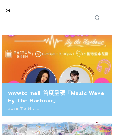
wwwtc mall 首度呈現「Music Wave
By The Harbour」
2026 年 8 月 7 日