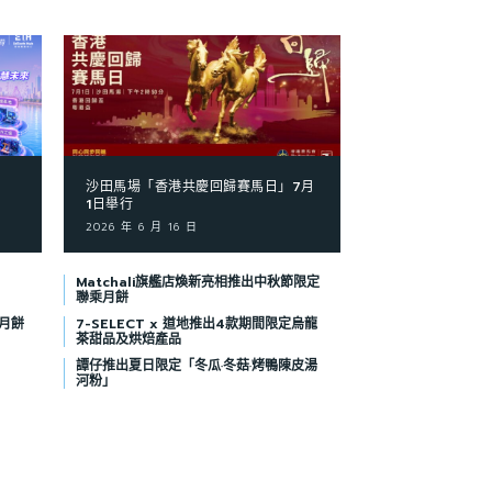
沙田馬場「香港共慶回歸賽馬日」7月
1日舉行
2026 年 6 月 16 日
Matchali旗艦店煥新亮相推出中秋節限定
聯乘月餅
月餅
7-SELECT x 道地推出4款期間限定烏龍
茶甜品及烘焙產品
譚仔推出夏日限定「冬瓜·冬菇·烤鴨陳皮湯
河粉」