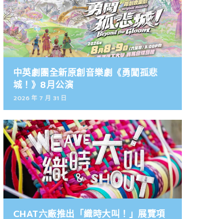
中英劇團全新原創音樂劇《勇闖孤悲
城！》8月公演
2026 年 7 月 31 日
CHAT六廠推出「織時大叫！」展覽項