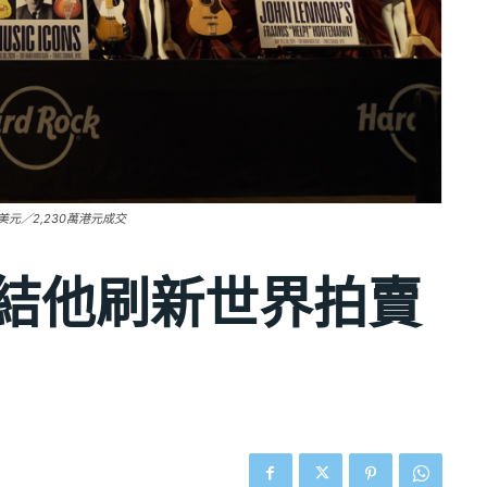
86萬美元／2,230萬港元成交
的結他刷新世界拍賣