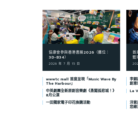
協康會參與香港書展2026（攤位：
首
3D-B34）
籃
2026 年 7 月 15 日
20
wwwtc mall 首度呈現「Music Wave By
李錦記
The Harbour」
創意
中英劇團全新原創音樂劇《勇闖孤悲城！》
La
8月公演
一田獨家電子印花換購活動
洋紫荊
您維