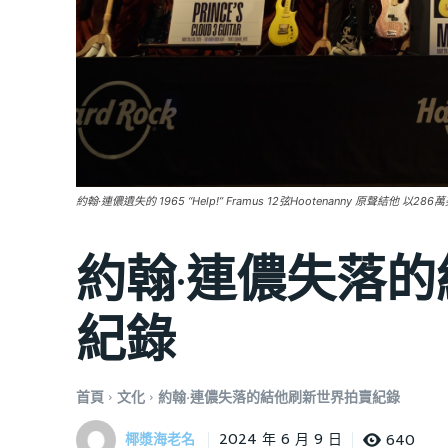
約翰·連儂遺失的 1965 “Help!” Framus 12弦Hootenanny 原聲結他 以2
約翰·連儂失落
紀錄
首頁
文化
約翰·連儂失落的結他刷新世界拍賣紀錄
椰漿海老名
640
2024 年 6 月 9 日