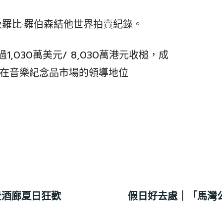
他及羅比·羅伯森結他世界拍賣紀錄。
過1,030萬美元/ 8,030萬港元收槌，成
在音樂紀念品市場的領導地位
觀景酒廊夏日狂歡
假日好去處｜「馬灣