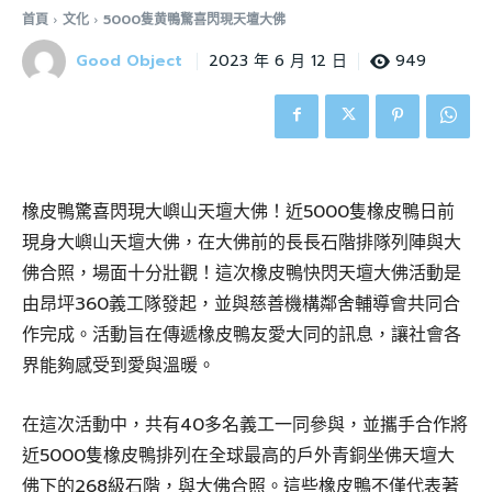
首頁
文化
5000隻黄鴨驚喜閃現天壇大佛
Good Object
949
2023 年 6 月 12 日
橡皮鴨驚喜閃現大嶼山天壇大佛！近5000隻橡皮鴨日前
現身大嶼山天壇大佛，在大佛前的長長石階排隊列陣與大
佛合照，場面十分壯觀！這次橡皮鴨快閃天壇大佛活動是
由昂坪360義工隊發起，並與慈善機構鄰舍輔導會共同合
作完成。活動旨在傳遞橡皮鴨友愛大同的訊息，讓社會各
界能夠感受到愛與溫暖。
在這次活動中，共有40多名義工一同參與，並攜手合作將
近5000隻橡皮鴨排列在全球最高的戶外青銅坐佛天壇大
佛下的268級石階，與大佛合照。這些橡皮鴨不僅代表著