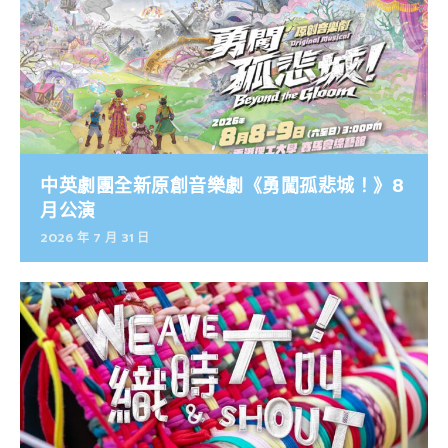
中英劇團全新原創音樂劇《勇闖孤悲城！》8
月公演
2026 年 7 月 31 日