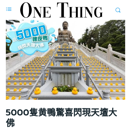
5000隻黄鴨驚喜閃現天壇大
佛