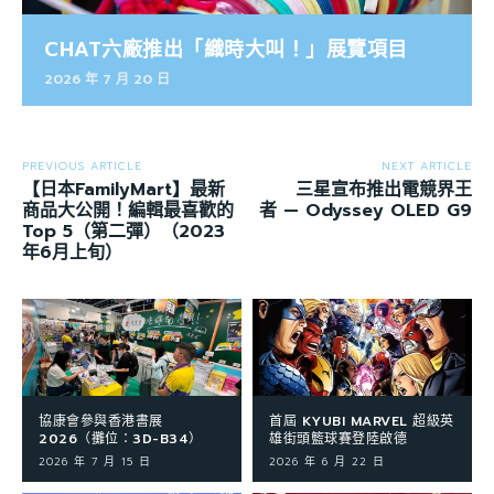
CHAT六廠推出「織時大叫！」展覽項目
2026 年 7 月 20 日
PREVIOUS ARTICLE
NEXT ARTICLE
【日本FamilyMart】最新
三星宣布推出電競界王
商品大公開！編輯最喜歡的
者 — Odyssey OLED G9
Top 5（第二彈）（2023
年6月上旬）
協康會參與香港書展
首屆 KYUBI MARVEL 超級英
2026（攤位：3D-B34）
雄街頭籃球賽登陸啟德
2026 年 7 月 15 日
2026 年 6 月 22 日