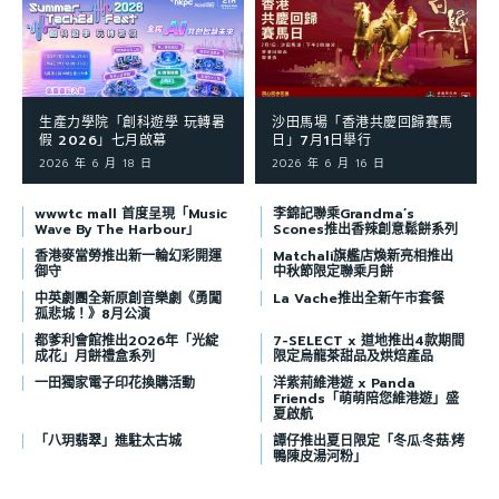
生產力學院「創科遊學 玩轉暑
沙田馬場「香港共慶回歸賽馬
假 2026」七月啟幕
日」7月1日舉行
2026 年 6 月 18 日
2026 年 6 月 16 日
wwwtc mall 首度呈現「Music
李錦記聯乘Grandma’s
Wave By The Harbour」
Scones推出香辣創意鬆餅系列
香港麥當勞推出新一輪幻彩開運
Matchali旗艦店煥新亮相推出
御守
中秋節限定聯乘月餅
中英劇團全新原創音樂劇《勇闖
La Vache推出全新午市套餐
孤悲城！》8月公演
都爹利會館推出2026年「光綻
7-SELECT x 道地推出4款期間
成花」月餅禮盒系列
限定烏龍茶甜品及烘焙產品
一田獨家電子印花換購活動
洋紫荊維港遊 x Panda
Friends「萌萌陪您維港遊」盛
夏啟航
「八玥翡翠」進駐太古城
譚仔推出夏日限定「冬瓜·冬菇·烤
鴨陳皮湯河粉」