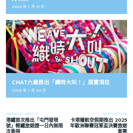
2026 年 7 月 31 日
CHAT六廠推出「織時大叫！」展覽項目
2026 年 7 月 20 日
PREVIOUS ARTICLE
NEXT ARTICLE
港鐵首次推出「屯門發現
卡塔爾航空假期推出 2025
號」輕鐵旅遊證一日內無限
年歐洲聯賽冠軍盃決賽旅遊
次乘搭
套票