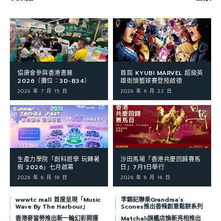
協康會參與香港書展
首屆 KYUBI MARVEL 超級英
2026（攤位：3D-B34）
雄街頭籃球賽登陸啟德
2026 年 7 月 15 日
2026 年 6 月 22 日
生產力學院「創科遊學 玩轉暑
沙田馬場「香港共慶回歸賽馬
假 2026」七月啟幕
日」7月1日舉行
2026 年 6 月 18 日
2026 年 6 月 16 日
wwwtc mall 首度呈現「Music
李錦記聯乘Grandma’s
Wave By The Harbour」
Scones推出香辣創意鬆餅系列
香港麥當勞推出新一輪幻彩開運
Matchali旗艦店煥新亮相推出