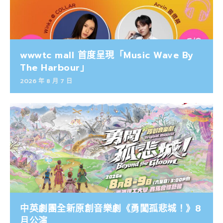
wwwtc mall 首度呈現「Music Wave By
The Harbour」
2026 年 8 月 7 日
中英劇團全新原創音樂劇《勇闖孤悲城！》8
月公演