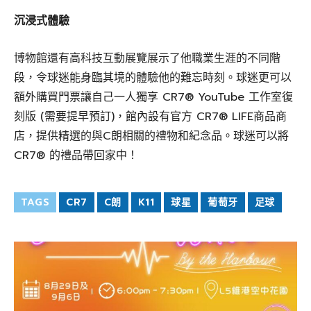
沉浸式體驗
博物館還有高科技互動展覽展示了他職業生涯的不同階
段，令球迷能身臨其境的體驗他的難忘時刻。球迷更可以
額外購買門票讓自己一人獨享 CR7®️ YouTube 工作室復
刻版 (需要提早預訂)，館內設有官方 CR7®️ LIFE商品商
店，提供精選的與C朗相關的禮物和紀念品。球迷可以將
CR7®️ 的禮品帶回家中！
TAGS
CR7
C朗
K11
球星
葡萄牙
足球