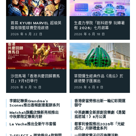
首屆 KYUBI MARVEL 超級英
生產力學院「創科遊學 玩轉暑
雄街頭籃球賽登陸啟德
假 2026」七月啟幕
2026 年 6 月 22 日
2026 年 6 月 18 日
沙田馬場「香港共慶回歸賽馬
草間彌生經典作品《南瓜》於
日」7月1日舉行
啟德雙子匯展出
2026 年 6 月 16 日
2026 年 6 月 8 日
李錦記聯乘Grandma’s
香港麥當勞推出新一輪幻彩開運
Scones推出香辣創意鬆餅系列
御守
Matchali旗艦店煥新亮相推出
中英劇團全新原創音樂劇《勇闖
中秋節限定聯乘月餅
孤悲城！》8月公演
La Vache推出全新午市套餐
都爹利會館推出2026年「光綻
成花」月餅禮盒系列
7-SELECT x 道地推出4款期間
一田獨家電子印花換購活動