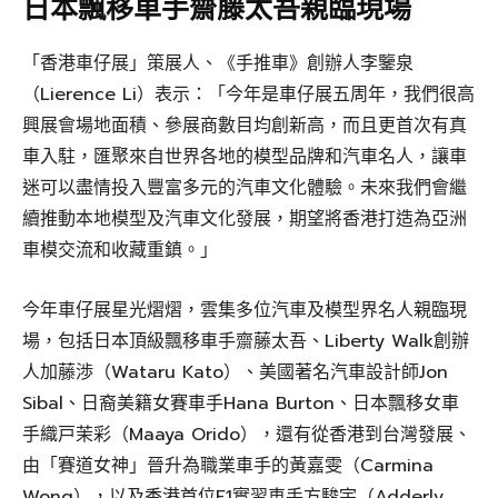
日本飄移車手齋藤太吾親臨現場
「香港車仔展」策展人、《手推車》創辦人李鑒泉
（Lierence Li）表示：「今年是車仔展五周年，我們很高
興展會場地面積、參展商數目均創新高，而且更首次有真
車入駐，匯聚來自世界各地的模型品牌和汽車名人，讓車
迷可以盡情投入豐富多元的汽車文化體驗。未來我們會繼
續推動本地模型及汽車文化發展，期望將香港打造為亞洲
車模交流和收藏重鎮。」
今年車仔展星光熠熠，雲集多位汽車及模型界名人親臨現
場，包括日本頂級飄移車手齋藤太吾、Liberty Walk創辦
人加藤渉（Wataru Kato）、美國著名汽車設計師Jon
Sibal、日裔美籍女賽車手Hana Burton、日本飄移女車
手織戸茉彩（Maaya Orido），還有從香港到台灣發展、
由「賽道女神」晉升為職業車手的黃嘉雯（Carmina
Wong），以及香港首位F1實習車手方駿宇（Adderly