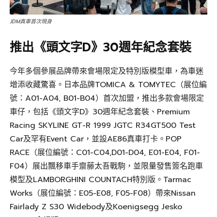
JDM真車首次現身
推出《頭文字D》30週年紀念套裝
今年多個參展品牌帶來會場限定及特別版模型車，為車迷
增添收藏驚喜。日本品牌TOMICA & TOMYTEC（展位編
號：A01-A04, B01-B04）首次加盟，推出多款會場限定
車仔，包括《頭文字D》30週年紀念套裝、Premium
Racing SKYLINE GT-R 1999 JGTC R34GT500 Test
Car及罕有Event Car，並設AE86真車打卡。POP
RACE（展位編號：C01-C04,D01-D04, E01-E04, F01-
F04）展出飄移車手齋藤太吾戰駒，並限量發售簽名跑車
模型及LAMBORGHINI COUNTACH特別版。Tarmac
Works（展位編號：E05-E08, F05-F08）帶來Nissan
Fairlady Z S30 Widebody及Koenigsegg Jesko