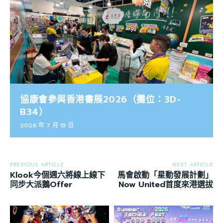
協康會參與香港書展2026（攤位：3D-
B34）
2026 年 7 月 15 日
PREVIOUS ARTICLE
NEXT ARTICLE
Klook今個週六將線上線下
馬會啟動「星動發展計劃」
同步大派鵝Offer
Now United首度來港選拔