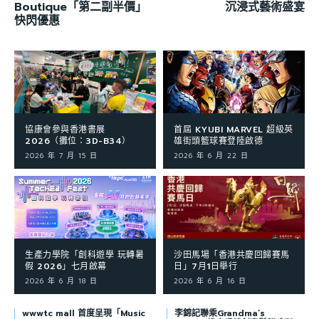
Boutique「第二副半價」
沉浸式藝術盛宴
快閃優惠
協康會參與香港書展
首屆 KYUBI MARVEL 超級英
2026（攤位：3D-B34）
雄街頭籃球賽登陸啟德
2026 年 7 月 15 日
2026 年 6 月 22 日
生產力學院「創科遊學 玩轉暑
沙田馬場「香港共慶回歸賽馬
假 2026」七月啟幕
日」7月1日舉行
2026 年 6 月 18 日
2026 年 6 月 16 日
wwwtc mall 首度呈現「Music
李錦記聯乘Grandma’s