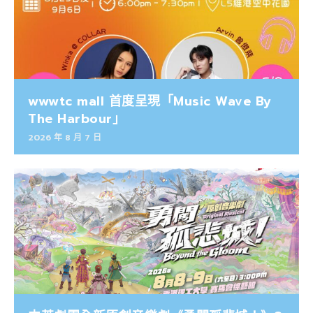
wwwtc mall 首度呈現「Music Wave By
The Harbour」
2026 年 8 月 7 日