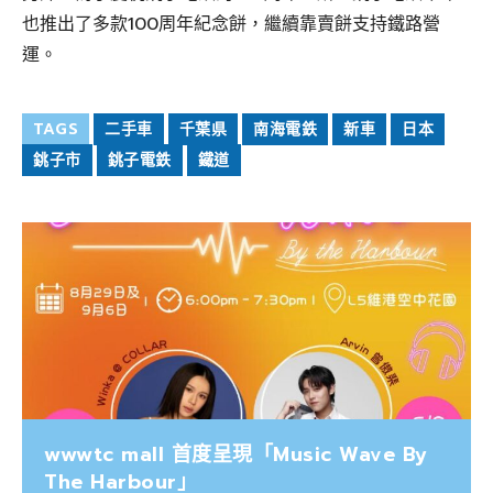
也推出了多款100周年紀念餅，繼續靠賣餅支持鐵路營
運。
TAGS
二手車
千葉県
南海電鉄
新車
日本
銚子市
銚子電鉄
鐵道
wwwtc mall 首度呈現「Music Wave By
The Harbour」