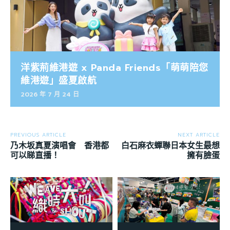
洋紫荊維港遊 x Panda Friends「萌萌陪您
維港遊」盛夏啟航
2026 年 7 月 24 日
PREVIOUS ARTICLE
NEXT ARTICLE
乃木坂真夏演唱會 香港都
白石麻衣蟬聯日本女生最想
可以睇直播！
擁有臉蛋