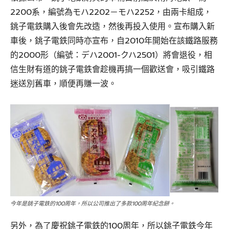
2200系，編號為モハ2202－モハ2252，由兩卡組成，
銚子電鉄購入後會先改造，然後再投入使用。宣布購入新
車後，銚子電鉄同時亦宣布，自2010年開始在該鐵路服務
的2000形（編號：デハ2001-クハ2501）將會退役，相
信生財有道的銚子電鉄會趁機再搞一個歡送會，吸引鐵路
迷送別舊車，順便再賺一波。
今年是銚子電鉄的100周年，所以公司推出了多款100周年紀念餅。
另外，為了慶祝銚子電鉄的100周年，所以銚子電鉄今年