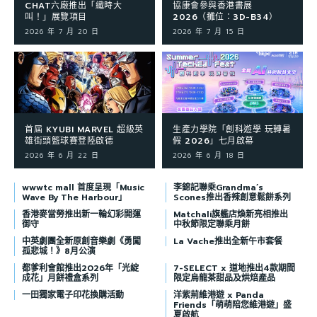
CHAT六廠推出「織時大
協康會參與香港書展
叫！」展覽項目
2026（攤位：3D-B34）
2026 年 7 月 20 日
2026 年 7 月 15 日
首屆 KYUBI MARVEL 超級英
生產力學院「創科遊學 玩轉暑
雄街頭籃球賽登陸啟德
假 2026」七月啟幕
2026 年 6 月 22 日
2026 年 6 月 18 日
wwwtc mall 首度呈現「Music
李錦記聯乘Grandma’s
Wave By The Harbour」
Scones推出香辣創意鬆餅系列
香港麥當勞推出新一輪幻彩開運
Matchali旗艦店煥新亮相推出
御守
中秋節限定聯乘月餅
中英劇團全新原創音樂劇《勇闖
La Vache推出全新午市套餐
孤悲城！》8月公演
都爹利會館推出2026年「光綻
7-SELECT x 道地推出4款期間
成花」月餅禮盒系列
限定烏龍茶甜品及烘焙產品
一田獨家電子印花換購活動
洋紫荊維港遊 x Panda
Friends「萌萌陪您維港遊」盛
夏啟航