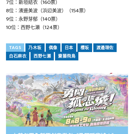
7位：新垣結衣（160票）
8位：濱邊美波（浜辺美波）（154票）
9位：永野芽郁（140票）
10位：西野七瀬（124票）
TAGS
乃木坂
偶像
日本
櫻坂
渡邉理佐
白石麻衣
西野七瀬
齋藤飛鳥