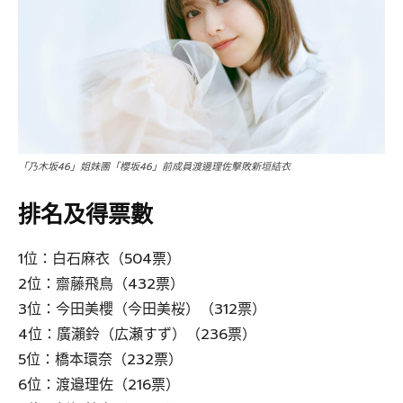
「乃木坂46」姐妹團「櫻坂46」前成員渡邊理佐擊敗新垣結衣
排名及得票數
1位：白石麻衣（504票）
2位：齋藤飛鳥（432票）
3位：今田美櫻（今田美桜）（312票）
4位：廣瀨鈴（広瀬すず）（236票）
5位：橋本環奈（232票）
6位：渡邉理佐（216票）