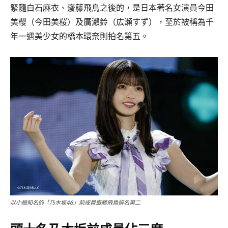
緊隨白石麻衣、齋藤飛鳥之後的，是日本著名女演員今田
美櫻（今田美桜）及廣瀨鈴（広瀬すず），至於被稱為千
年一遇美少女的橋本環奈則拍名第五。
以小臉知名的「乃木坂46」前成員齋藤飛鳥排名第二