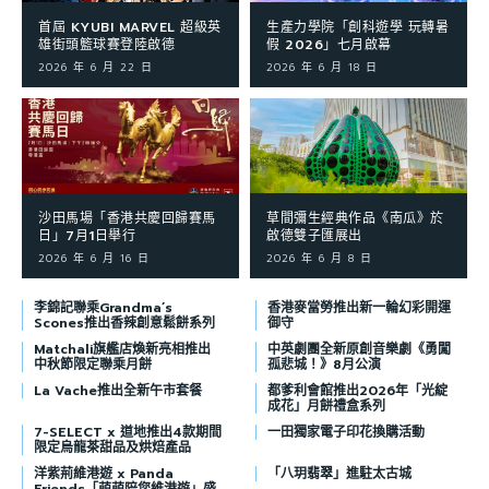
首屆 KYUBI MARVEL 超級英
生產力學院「創科遊學 玩轉暑
雄街頭籃球賽登陸啟德
假 2026」七月啟幕
2026 年 6 月 22 日
2026 年 6 月 18 日
沙田馬場「香港共慶回歸賽馬
草間彌生經典作品《南瓜》於
日」7月1日舉行
啟德雙子匯展出
2026 年 6 月 16 日
2026 年 6 月 8 日
李錦記聯乘Grandma’s
香港麥當勞推出新一輪幻彩開運
Scones推出香辣創意鬆餅系列
御守
Matchali旗艦店煥新亮相推出
中英劇團全新原創音樂劇《勇闖
中秋節限定聯乘月餅
孤悲城！》8月公演
La Vache推出全新午市套餐
都爹利會館推出2026年「光綻
成花」月餅禮盒系列
7-SELECT x 道地推出4款期間
一田獨家電子印花換購活動
限定烏龍茶甜品及烘焙產品
洋紫荊維港遊 x Panda
「八玥翡翠」進駐太古城