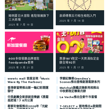
姆明夏日大冒險 進駐領展旗下
泉師傅教五行相生相剋入門
三大商場
2025 年 7 月 14 日
2025 年 7 月 19 日
600多個餐廳品牌進駐
惠康18/1限定一天買滿指定金
foodpanda香港
額全場92折
2025 年 3 月 21 日
2025 年 1 月 17 日
wwwtc mall 首度呈現「Music
李錦記聯乘Grandma’s
Wave By The Harbour」
Scones推出香辣創意鬆餅系列
香港麥當勞推出新一輪幻彩開運
Matchali旗艦店煥新亮相推出
御守
中秋節限定聯乘月餅
中英劇團全新原創音樂劇《勇闖
La Vache推出全新午市套餐
孤悲城！》8月公演
都爹利會館推出2026年「光綻
7-SELECT x 道地推出4款期間