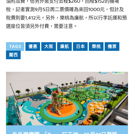
油附加費，但另外需支付去程$260，回程$152的機場
稅，記者實測9月5日周二票價確為來回1000元，但計及
稅費則要1,412元。另外，樂桃為廉航，所以行李託運和預
選座位皆須另外付費，需要注意。
TAGS
優惠
大阪
廉航
日本
樂桃
機票
關西