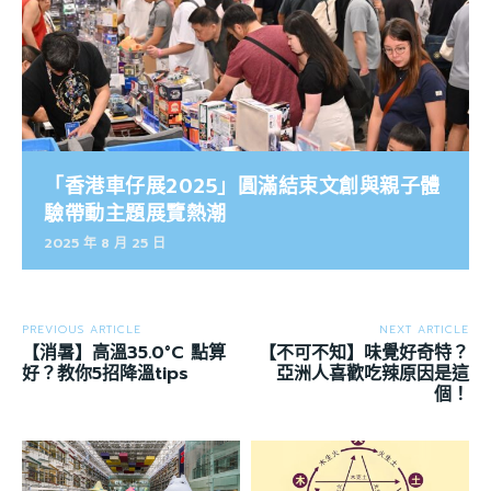
「香港車仔展2025」圓滿結束文創與親子體
驗帶動主題展覽熱潮
2025 年 8 月 25 日
PREVIOUS ARTICLE
NEXT ARTICLE
【消暑】高溫35.0°C 點算
【不可不知】味覺好奇特？
好？教你5招降溫tips
亞洲人喜歡吃辣原因是這
個！