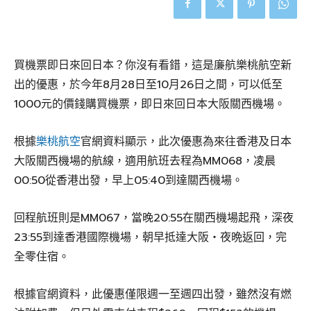
買機票即日來回日本？你沒有看錯，這是廉航樂桃航空新
出的優惠，於今年8月28日至10月26日之間，可以低至
1000元的價錢購買機票，即日來回日本大阪關西機場。
根據
樂桃航空
官網資料顯示，此次優惠為來往香港及日本
大阪關西機場的航線，適用航班去程為MM068，凌晨
00:50從香港出發，早上05:40到達關西機場。
回程航班則是MM067，當晚20:55在關西機場起飛，深夜
23:55到達香港國際機場，朝早抵達大阪・夜晩返回，完
全零住宿。
根據官網資料，此優惠僅限週一至週四出發，雖然沒有燃