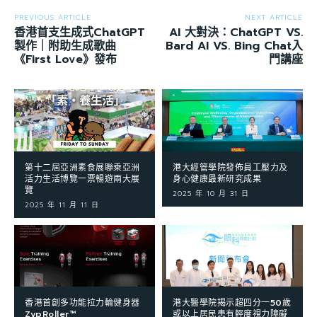
PREVIOUS ARTICLE
NEXT ARTICLE
香港首支生成式ChatGPT
AI 大對決：ChatGPT VS.
製作｜附助生成歌曲
Bard AI VS. Bing Chat入
《First Love》發布
門講座
第十二屆亞洲素食展聯乘亞洲
港大經管學院發佈員工壓力及
活力生活博覽一票暢遊兩大展
身心健康最新研究成果
覽
2025 年 10 月 31 日
2025 年 11 月 11 日
香港首創多功能拉力輪健身器
港大醫學院揭示超四分一50歲
ZypRoller™
或以上居民患有輕度視力障礙