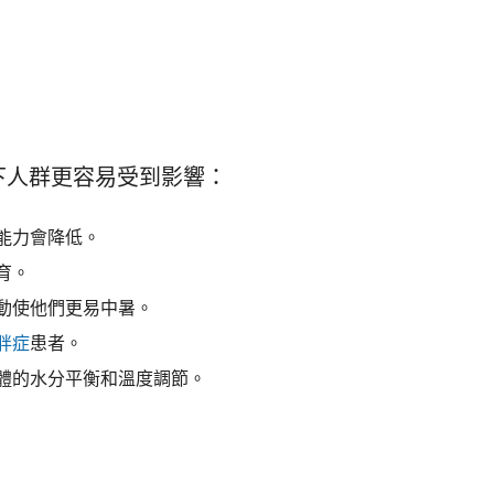
下人群更容易受到影響：
能力會降低。
育。
動使他們更易中暑。
胖症
患者。
體的水分平衡和溫度調節。
？