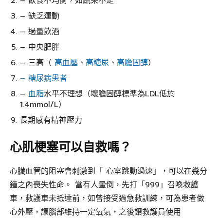
– 飲食不均衡，如蔬果不足
– 缺乏運動
– 過量飲酒
– 中央肥胖
– 三高（
高血壓
、
高糖尿
、
高膽固醇
）
– 糖尿病患者
–
血脂
水平不理想（壞膽固醇標準為LDL低於
1.4mmol/L）
長期感有精神壓力
心肌梗塞可以自救嗎？
心臟血管的阻塞會刺激到「 心室跳動過速」，可以在幾分
鐘之內喪失性命。 當有人暈倒，先打「999」召喚救護
車，救護車未抵達前，如曾接受過急救訓練，可為患者做
心外壓，讓腦部維持一定氧氣，之後讓救護員使用