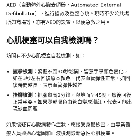
AED（自動體外心臟去顫器，Automated External
Defibrillator），進行搶救及重整心跳。現時不少公共場
所如商場等，亦有AED的設置，以便急救之用。
心肌梗塞可以自我檢測嗎？
坊間有不少心肌梗塞自我檢測，如：
握拳檢測：
緊握拳頭30秒鬆開，留意手掌顏色變化，
如在3秒左右回復原本顏色，代表血管彈性正常，如回
復時間越長，表示血管彈性越差
抬腳檢測：
把腳舉高2分鐘，與地面呈45度，然後回復
正常坐姿。如果腿部膚色由蒼白變成潮紅，代表可能出
現缺血問題
如果懷疑有心臟病發作症狀，應接受身體檢查，由專業醫
療人員透過心電圖和血液檢測診斷急性心肌梗塞。