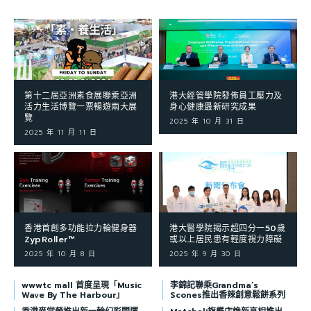
第十二屆亞洲素食展聯乘亞洲
港大經管學院發佈員工壓力及
活力生活博覽一票暢遊兩大展
身心健康最新研究成果
覽
2025 年 10 月 31 日
2025 年 11 月 11 日
香港首創多功能拉力輪健身器
港大醫學院揭示超四分一50歲
ZypRoller™
或以上居民患有輕度視力障礙
2025 年 10 月 8 日
2025 年 9 月 30 日
wwwtc mall 首度呈現「Music
李錦記聯乘Grandma’s
Wave By The Harbour」
Scones推出香辣創意鬆餅系列