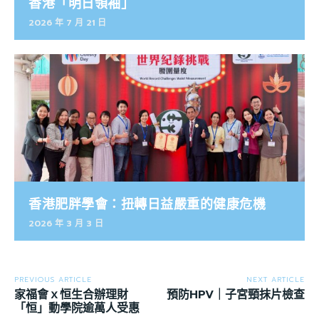
香港「明日領袖」
2026 年 7 月 21 日
香港肥胖學會：扭轉日益嚴重的健康危機
2026 年 3 月 3 日
PREVIOUS ARTICLE
NEXT ARTICLE
家福會ｘ恒生合辦理財
預防HPV｜子宮頸抹片檢查
「恒」動學院逾萬人受惠