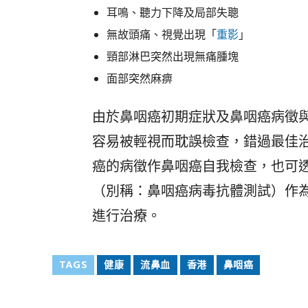
耳鳴、聽力下降及局部失聰
無故頭痛、視覺出現「
重影
」
頸部淋巴突然出現無痛腫塊
面部突然麻痹
由於鼻咽癌初期症狀及鼻咽癌病徵
容易被輕視而耽誤檢查，錯過最佳
癌的病徵作鼻咽癌自我檢查，也可透
（別稱：鼻咽癌病毒抗體測試）作
進行治療。
TAGS
健康
流鼻血
香港
鼻咽癌