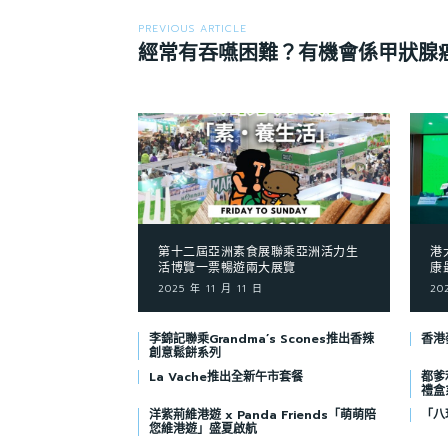
PREVIOUS ARTICLE
經常有吞嚥困難？有機會係甲狀腺
第十二屆亞洲素食展聯乘亞洲活力生
港
活博覽一票暢遊兩大展覽
康
2025 年 11 月 11 日
20
李錦記聯乘Grandma’s Scones推出香辣
香港
創意鬆餅系列
La Vache推出全新午市套餐
都爹
禮盒
洋紫荊維港遊 x Panda Friends「萌萌陪
「八
您維港遊」盛夏啟航