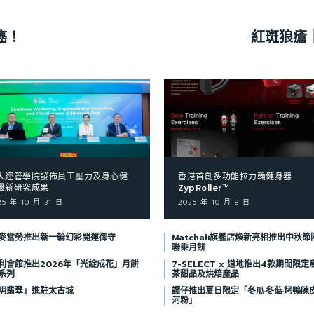
癌！
紅斑狼瘡
大經管學院發佈員工壓力及身心健
香港首創多功能拉力輪健身器
最新研究成果
ZypRoller™
25 年 10 月 31 日
2025 年 10 月 8 日
麥當勞推出新一輪幻彩開運御守
Matchali旗艦店煥新亮相推出中秋節
聯乘月餅
利會館推出2026年「光綻成花」月餅
7-SELECT x 道地推出4款期間限定
系列
茶甜品及烘焙產品
玥翡翠」進駐太古城
譚仔推出夏日限定「冬瓜·冬菇·烤鴨陳
河粉」