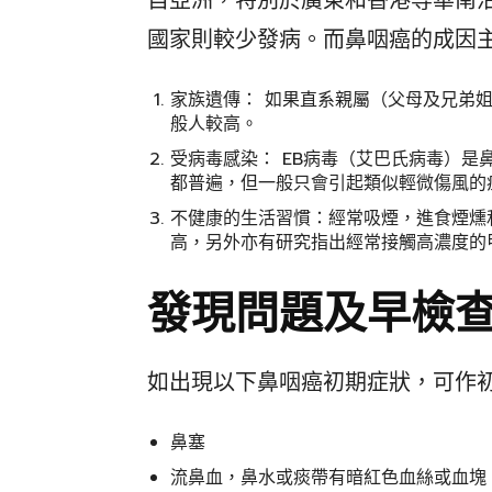
自亞洲，特別於廣東和香港等華南
國家則較少發病。而鼻咽癌的成因
家族遺傳： 如果直系親屬（父母及兄弟
般人較高。
受病毒感染： EB病毒（艾巴氏病毒）是
都普遍，但一般只會引起類似輕微傷風的
不健康的生活習慣：經常吸煙，進食煙燻
高，另外亦有研究指出經常接觸高濃度的
發現問題及早檢
如出現以下鼻咽癌初期症狀，可作
鼻塞
流鼻血，鼻水或痰帶有暗紅色血絲或血塊