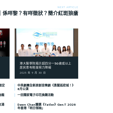
NEXT ARTICLE
｜係咩黎？有咩徵狀？簡介紅斑狼瘡
港大醫學院揭示超四分一50歲或以上
居民患有輕度視力障礙
2025 年 9 月 30 日
限定
中英劇團全新原創音樂劇《勇闖孤悲城！》
8月公演
烏龍
一田獨家電子印花換購活動
皮湯
Dawn Chan獲選《Tatler》Gen.T 2026
年香港「明日領袖」