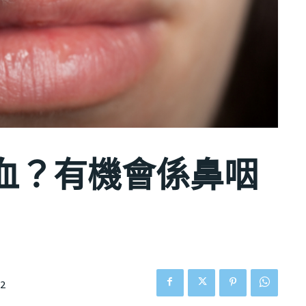
血？有機會係鼻咽
62