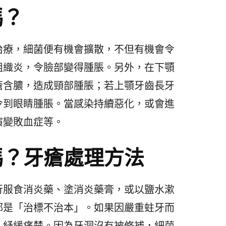
嗎？
治療，細菌便有機會擴散，不但有機會令
組織炎，令臉部變得腫脹。另外，在下顎
瘡含膿，造成頸部腫脹；若上顎牙齒長牙
令到眼睛腫脹。當感染持續惡化，或會進
演變敗血症等。
嗎？牙瘡處理方法
行服食消炎藥、塗消炎藥膏，或以鹽水漱
都是「治標不治本」。如果因嚴重蛀牙而