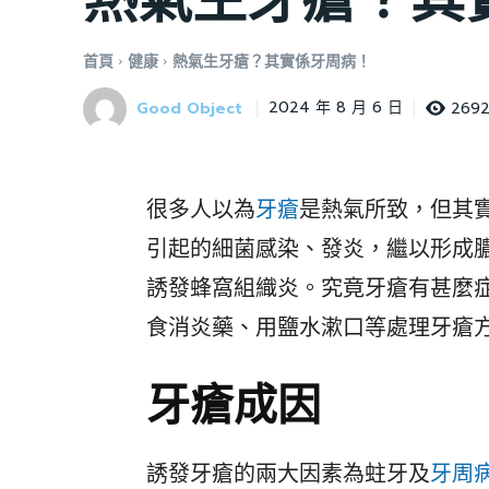
首頁
健康
熱氣生牙瘡？其實係牙周病！
Good Object
269
2024 年 8 月 6 日
很多人以為
牙瘡
是熱氣所致，但其
引起的細菌感染、發炎，繼以形成
誘發蜂窩組織炎。究竟牙瘡有甚麼
食消炎藥、用鹽水漱口等處理牙瘡
牙瘡成因
誘發牙瘡的兩大因素為蛀牙及
牙周