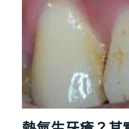
熱氣生牙瘡？其