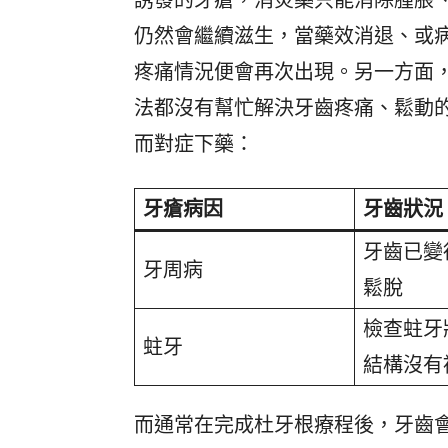
誘發的牙瘡，消炎藥只能消除腫脹
仍然會繼續滋生，當藥效消退、或
疼痛情況便會再次出現。另一方面
法都沒有幫忙解決牙齒疼痛、鬆動
而對症下藥：
牙瘡病因
牙齒狀況
牙齒已變
牙周病
鬆脫
檢查蛀牙
蛀牙
結構沒有
而通常在完成杜牙根療程後，牙齒