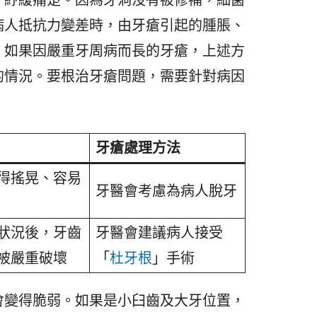
、紓緩痛楚。因為牙洞沒有被修補，細菌
病人抵抗力變差時，由牙瘡引起的腫脹、
，如果因嚴重牙周病而長的牙瘡，上述方
的情況。要根治牙瘡問題，需要針對病因
牙瘡處理方法
得搖晃、容易
牙醫會考慮為病人脫牙
狀況後，牙齒
牙醫會建議病人接受
被嚴重破壞
「
杜牙根
」手術
會變得脆弱。如果是小臼齒及大牙位置，