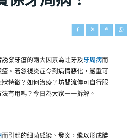
2
實誘發牙瘡的兩大因素為蛀牙及
牙周病
而
膿瘡。若忽視炎症令到病情惡化，嚴重可
症狀特徵？如何治療？坊間流傳可自行服
方法有用嗎？今日為大家一一拆解。
病
而引起的細菌感染、發炎，繼以形成膿