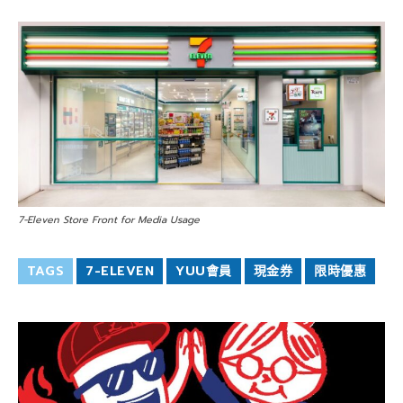
7-Eleven Store Front for Media Usage
TAGS
7-ELEVEN
YUU會員
現金券
限時優惠