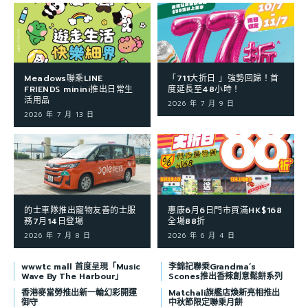
Meadows聯乘LINE
「711大折日 」強勢回歸！首
FRIENDS minini推出日常生
度延長至48小時！
活用品
2026 年 7 月 9 日
2026 年 7 月 13 日
的士車隊推出寵物友善的士服
惠康6月6日門市買滿HK$168
務7月14日登場
全場88折
2026 年 7 月 8 日
2026 年 6 月 4 日
wwwtc mall 首度呈現「Music
李錦記聯乘Grandma’s
Wave By The Harbour」
Scones推出香辣創意鬆餅系列
香港麥當勞推出新一輪幻彩開運
Matchali旗艦店煥新亮相推出
御守
中秋節限定聯乘月餅