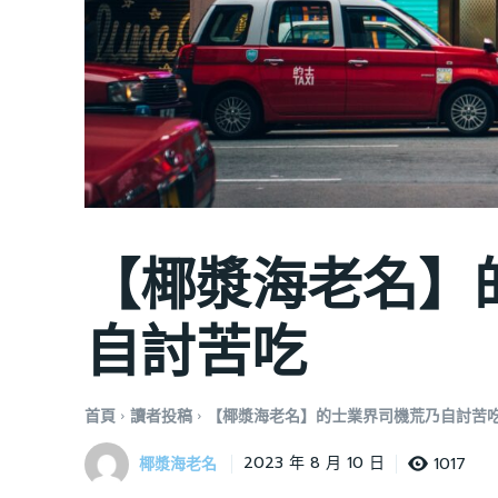
【椰漿海老名】
自討苦吃
首頁
讀者投稿
【椰漿海老名】的士業界司機荒乃自討苦
椰漿海老名
1017
2023 年 8 月 10 日