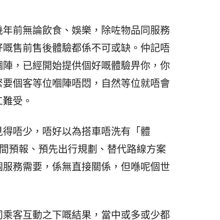
幾年前無論飲食、娛樂，除咗物品同服務
好嘅售前售後體驗都係不可或缺。仲記唔
嗰陣，已經開始提供個好嘅體驗畀你，你
緊要個客等位嗰陣唔悶，自然等位就唔會
工難受。
見得唔少，唔好以為搭車唔洗有「體
站時間預報、預先出行規劃、替代路線方案
個服務需要，係無直接關係，但喺呢個世
同乘客互動之下嘅結果，當中或多或少都