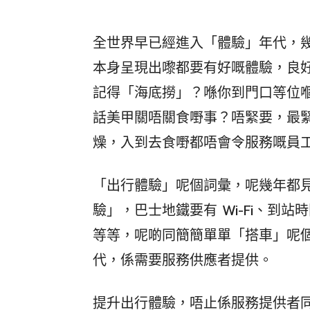
全世界早已經進入「體驗」年代，
本身呈現出嚟都要有好嘅體驗，良
記得「海底撈」？喺你到門口等位
話美甲關唔關食嘢事？唔緊要，最
燥，入到去食嘢都唔會令服務嘅員
「出行體驗」呢個詞彙，呢幾年都
驗」，巴士地鐵要有 Wi-Fi、到
等等，呢啲同簡簡單單「搭車」呢
代，係需要服務供應者提供。
提升出行體驗，唔止係服務提供者