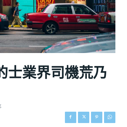
的士業界司機荒乃
吃