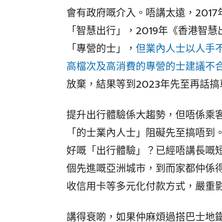
會有政府嘅介入。唔講太遠，201
「智慧出行」，2019年《香港智慧
「專營的士」，
但業內人士以人手
高檔次及高消費的專營的士建議不
放棄，結果等到2023年先至再話
提升出行體驗係大趨勢，但唔係乘
「的士業內人士」阻礙先至搞唔到
好嘅「出行體驗」？已經唔講長嘅
個先進嘅亞洲城市，到而家都仲係得
收信用卡等多元化付款方式，嚴重
講得衰啲，如果仲麻煩過搭巴士地