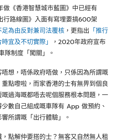
7年做《香港智慧城市藍圖》中已經有
出行路線圖》入面有寫埋要搞600架
不足為由反對兼司法覆核
，更指出
「推行
合時宜及不切實際」
，2020年政府宣布
搞車隊制度「闖關」。
客唔想，唔係政府唔做，只係因為所謂嘅
。重點嚟啦，而家香港的士有無畀到個良
短嘅過海嘅都唔去呢個服務根本問題，一
少數自己組成嘅車隊有 App 做預約、
影響所謂嘅「出行體驗」。
鐵，點解仲要搭的士？無客又自然無人租