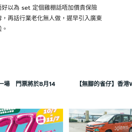
以為 set 定個雞棚話唔加價貴保險
牌，再話行業老化無人做，遲早引入廣東
啦。
開一場 門票將於8月14
【無腳的雀仔】香港