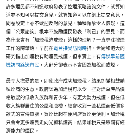
許多煙民都不知道政府發表了控煙策略諮詢文件，就算知
道亦不知可以提交意見，就算知道可以在網上提交意見，
問卷設定上亦不歡迎反對的意見，種種跡象令人懷疑，這
個「公眾諮詢」根本不鼓勵煙民發表「利己」的意見。而
為什麼會有「加煙稅迫戒煙」這樣的理解？一直專注控煙
工作的陳肇始，早前在
電台接受訪問時
指，世衞和港大的
研究指出加煙稅有助煙民戒煙，但事實上，有
傳媒早前隨
機訪問路邊市民
，大部分卻表示不會因為加稅而戒煙。
最令人擔憂的是，即使政府成功加煙稅，結果卻變相鼓勵
私煙商的生意。政府認為加煙稅可以令一些對煙草產品價
格敏感的低收入族群和青少年，有更大動力戒煙，但在低
收入族群居住的公屋和唐樓，總會收到一些私煙商低價多
款式的宣傳單張，買煙比起在便利店買煙更便利。加煙稅
只會令更多煙民走向光顧私煙商，結果加稅只是懲罰有經
濟能力的煙民。