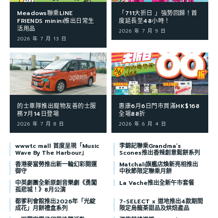
Meadows聯乘LINE
「711大折日 」強勢回歸！首
FRIENDS minini推出日常生
度延長至48小時！
活用品
2026 年 7 月 9 日
2026 年 7 月 13 日
的士車隊推出寵物友善的士服
惠康6月6日門市買滿HK$168
務7月14日登場
全場88折
2026 年 7 月 8 日
2026 年 6 月 4 日
wwwtc mall 首度呈現「Music
李錦記聯乘Grandma’s
Wave By The Harbour」
Scones推出香辣創意鬆餅系列
香港麥當勞推出新一輪幻彩開運
Matchali旗艦店煥新亮相推出
御守
中秋節限定聯乘月餅
中英劇團全新原創音樂劇《勇闖
La Vache推出全新午市套餐
孤悲城！》8月公演
都爹利會館推出2026年「光綻
7-SELECT x 道地推出4款期間
成花」月餅禮盒系列
限定烏龍茶甜品及烘焙產品