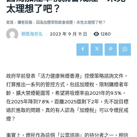
太理想了吧？
首頁
讀者投稿
因為加煙草稅就會戒煙，未免太理想了吧？
椰漿海老名
1280
2023 年 9 月 11 日
政府早前發表「活力健康無煙香港」控煙策略諮詢文件，
打算推出一系列的管控方式，包括加煙稅、限制購煙者年
齡、擴大禁煙範圍等，希望將吸煙率由2021年的9.5%，
在2025年降到7.8%。距離2025還剩下2年，先不說目標
過於進取的問題，真的有人認為「加煙稅」可以令煙民戒
煙？
事實上，煙民作為這個「公眾諮詢」的持分者之一，相信