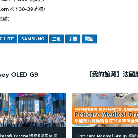
rn地下38-39號舖）
號舖）
 LITE
SAMSUNG
三星
手機
電話
y OLED G9
【我的館藏】法國
kato® Festival卡格®嘉年華 倡
Peticare Medical Group 珍寵