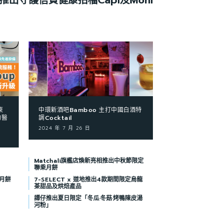
IT推出守護信貸健康拍檔Capi及Moni
東
中環新酒吧Bamboo 主打中國白酒特
物醫
調Cocktail
2024 年 7 月 26 日
Matchali旗艦店煥新亮相推出中秋節限定
聯乘月餅
月餅
7-SELECT x 道地推出4款期間限定烏龍
茶甜品及烘焙產品
譚仔推出夏日限定「冬瓜·冬菇·烤鴨陳皮湯
河粉」