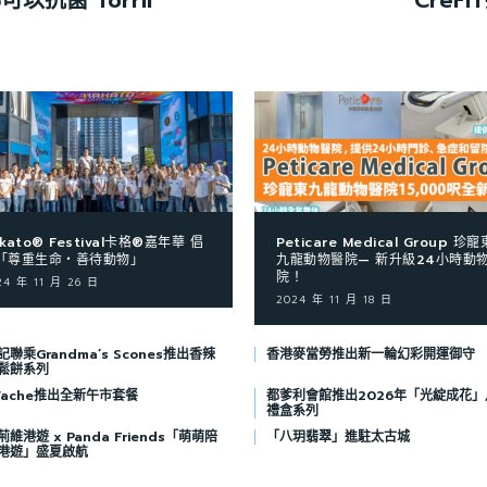
可以抗菌 Torrii
CreF
kato® Festival卡格®嘉年華 倡
Peticare Medical Group 珍寵
「尊重生命‧善待動物」
九龍動物醫院— 新升級24小時動
院！
24 年 11 月 26 日
2024 年 11 月 18 日
聯乘Grandma’s Scones推出香辣
香港麥當勞推出新一輪幻彩開運御守
鬆餅系列
 Vache推出全新午市套餐
都爹利會館推出2026年「光綻成花」
禮盒系列
維港遊 x Panda Friends「萌萌陪
「八玥翡翠」進駐太古城
港遊」盛夏啟航