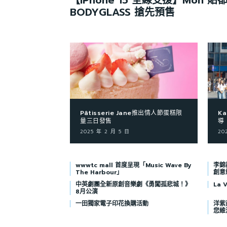
【iPhone 15 全線支援】Mon 貼都
BODYGLASS 搶先預售
Pâtisserie Jane推出情人節蛋糕限
Ka
量三日發售
導
2025 年 2 月 5 日
20
wwwtc mall 首度呈現「Music Wave By
李錦記
The Harbour」
創意
中英劇團全新原創音樂劇《勇闖孤悲城！》
La
8月公演
一田獨家電子印花換購活動
洋紫荊
您維