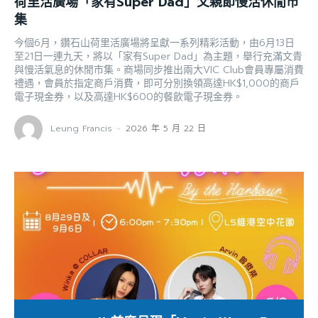
荷里活廣場「家有Super Dad」父親節慢活休閒市
集
今個6月，鑽石山荷里活廣場將呈獻一系列精彩活動，由6月13日
至21日一連九天，將以「家有Super Dad」為主題，舉行充滿文青
與慢活氣息的休閒市集。商場同步推出兩大VIC Club會員專屬消費
禮遇，會員於指定商戶消費，即可分別換領高達HK$1,000的商戶
電子現金券，以及高達HK$600的餐飲電子現金券。
Leung Francis
-
2026 年 5 月 22 日