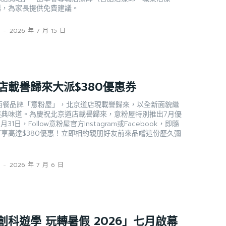
場，為家長提供免費建議。
s
-
2026 年 7 月 15 日
店載譽歸來大派$380優惠券
典西餐品牌「意粉屋」，北京道店現載譽歸來，以全新面貌繼
經典味道。為慶祝北京道店載譽歸來，意粉屋特別推出7月優
31日，Follow意粉屋官方Instagram或Facebook，即隨
享高達$380優惠！立即相約親朋好友前來品嚐這份歷久彌
s
-
2026 年 7 月 6 日
科遊學 玩轉暑假 2026」七月啟幕