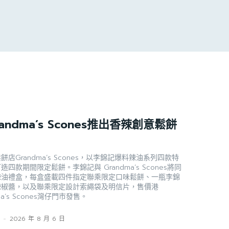
ndma’s Scones推出香辣創意鬆餅
店Grandma’s Scones，以李錦記爆料辣油系列四款特
款期間限定鬆餅。李錦記與 Grandma’s Scones將同
辣油禮盒，每盒盛載四件指定聯乘限定口味鬆餅、一瓶李錦
辣椒醬，以及聯乘限定設計索繩袋及明信片，售價港
ma’s Scones灣仔門市發售。
s
-
2026 年 8 月 6 日