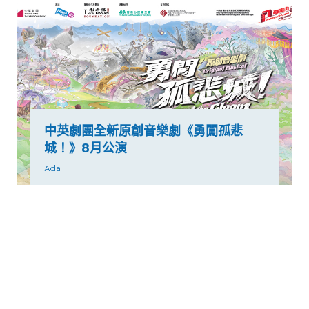
中英劇團全新原創音樂劇《勇闖孤悲
城！》8月公演
Ada