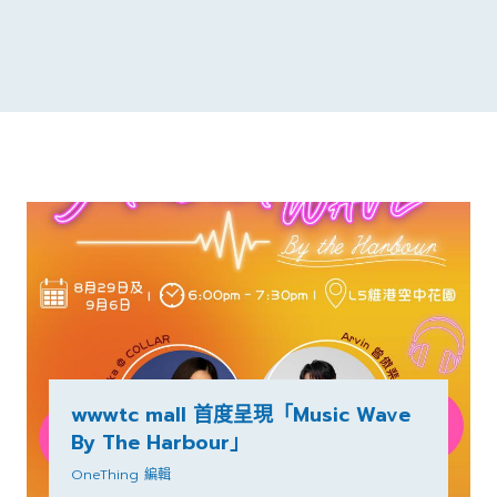
wwwtc mall 首度呈現「Music Wave
By The Harbour」
OneThing 編輯