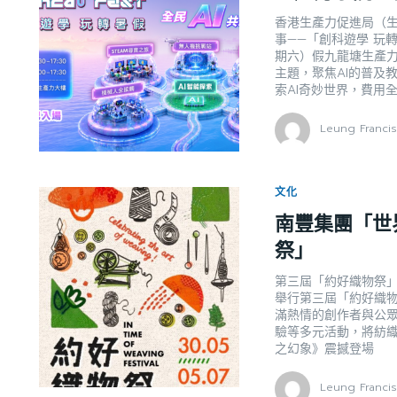
香港生產力促進局（
事——「創科遊學 玩轉
期六）假九龍塘生產力
主題，聚焦AI的普及
索AI奇妙世界，費用
Leung Franci
文化
南豐集團「世
祭」
第三屆「約好織物祭」
舉行第三屆「約好織
滿熱情的創作者與公
驗等多元活動，將紡
之幻象》震撼登場
Leung Franci