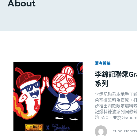
About
讀者投稿
李錦記聯乘Gra
系列
李錦記聯乘本地手工鬆餅
色辣椒醬料為靈感，打造四
步推出四款限定爆料
記爆料辣油系列同款
幣 $50，並於Grand
Leung Franci