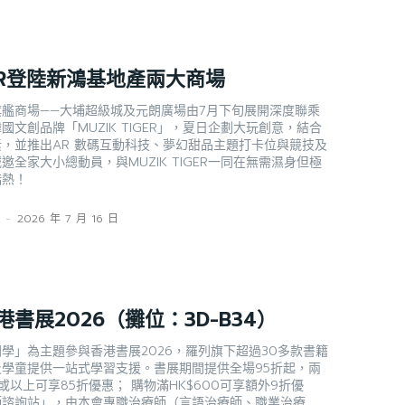
IGER登陸新鴻基地產兩大商場
艦商場——大埔超級城及元朗廣場由7月下旬展開深度聯乘
文創品牌「MUZIK TIGER」，夏日企劃大玩創意，結合
，並推出AR 數碼互動科技、夢幻甜品主題打卡位與競技及
全家大小總動員，與MUZIK TIGER一同在無需濕身但極
酷熱！
s
-
2026 年 7 月 16 日
書展2026（攤位：3D-B34）
學」為主題參與香港書展2026，羅列旗下超過30多款書籍
學童提供一站式學習支援。書展期間提供全場95折起，兩
以上可享85折優惠； 購物滿HK$600可享額外9折優
師諮詢站」，由本會專職治療師（言語治療師、職業治療