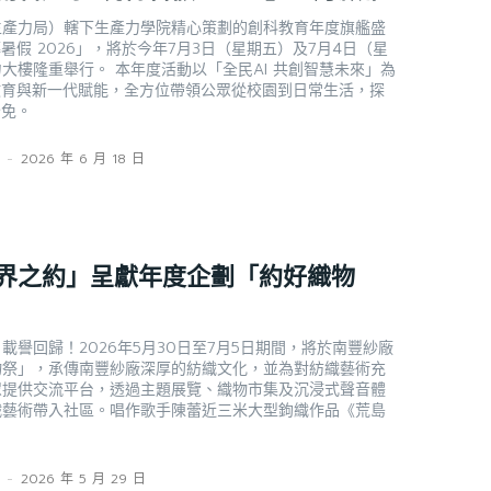
生產力局）轄下生產力學院精心策劃的創科教育年度旗艦盛
暑假 2026」，將於今年7月3日（星期五）及7月4日（星
大樓隆重舉行。 本年度活動以「全民AI 共創智慧未來」為
教育與新一代賦能，全方位帶領公眾從校園到日常生活，探
全免。
s
-
2026 年 6 月 18 日
界之約」呈獻年度企劃「約好織物
載譽回歸！2026年5月30日至7月5日期間，將於南豐紗廠
物祭」，承傳南豐紗廠深厚的紡織文化，並為對紡織藝術充
眾提供交流平台，透過主題展覽、織物市集及沉浸式聲音體
織藝術帶入社區。唱作歌手陳蕾近三米大型鉤織作品《荒島
s
-
2026 年 5 月 29 日