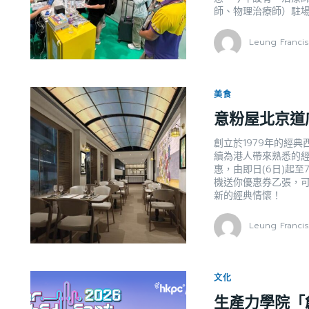
師、物理治療師）駐
Leung Franci
美食
意粉屋北京道
創立於1979年的經
續為港人帶來熟悉的
惠，由即日(6日)起至7月
機送你優惠券乙張，可
新的經典情懷！
Leung Franci
文化
生產力學院「創