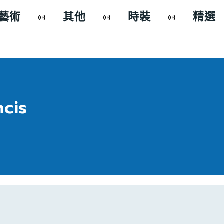
藝術
其他
時裝
精選
cis