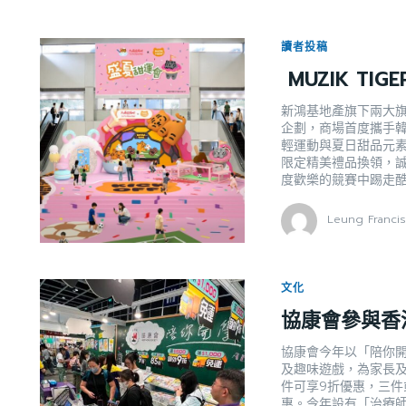
讀者投稿
MUZIK T
新鴻基地產旗下兩大旗
企劃，商場首度攜手韓國
輕運動與夏日甜品元素
限定精美禮品換領，誠邀
度歡樂的競賽中踢走
Leung Franci
文化
協康會參與香港
協康會今年以「陪你開
及趣味遊戲，為家長及
件可享9折優惠，三件或
惠。今年設有「治療