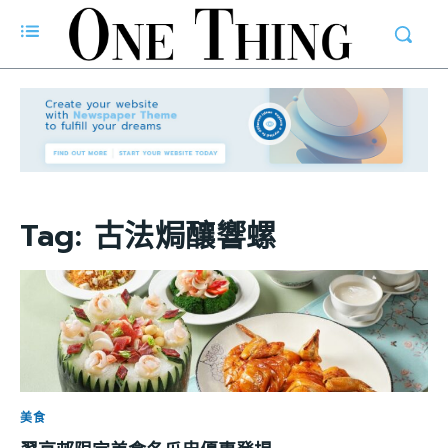
Tag:
古法焗釀響螺
美食