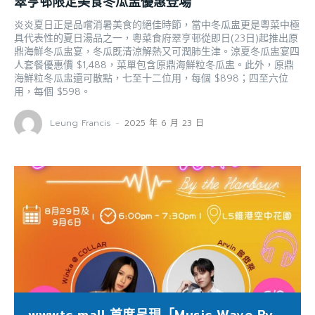
翠亨邨限定美食冬瓜盅優惠登場
炎炎夏日正是品嚐消暑美食的絕佳時節，當中冬瓜盅更是粵菜中極
具代表性的夏日湯品之一，粵菜食府翠亨邨從即日(23日)起推出原
鼎海鮮冬瓜盅宴，冬瓜既清涼解熱又可潤肺生津。涼夏冬瓜盅宴四
人套餐優惠價 $1,488，菜單包含原鼎海鮮粒冬瓜盅。此外，原鼎
海鮮粒冬瓜盅還可散點，七至十二位用，每個 $898；四至六位
用，每個 $598。
Leung Francis
-
2025 年 6 月 23 日
wwwtc mall 首度呈現「Music Wave By