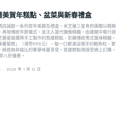
精美賀年糕點、盆菜與新春禮盒
酒店誠獻一系列賀年美饌及禮盒。米芝蓮三星食府唐閣以精緻
，再現傳統年節儀式，並注入當代優雅精髓。由唐閣中餐行政
芝蓮星級團隊手工製作的賀歲糕點，彰顯傳統粵式風味精髓。
味蘿蔔糕」（港幣888元），每一口都滿溢彈牙的鮑魚粒，更
，締造無與倫比的奢華味蕾享受。賀歲糕點現接受網上訂購，
可享八折優惠。
t
-
2026 年 1 月 12 日