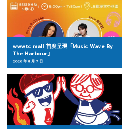
wwwtc mall 首度呈現「Music Wave By
The Harbour」
2026 年 8 月 7 日