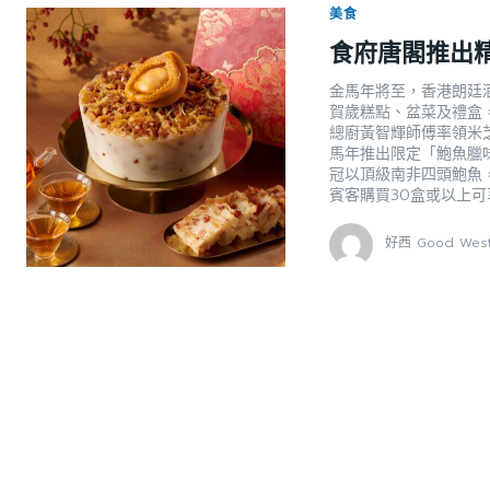
美食
食府唐閣推出
金馬年將至，香港朗廷
賀歲糕點、盆菜及禮盒
總廚黃智輝師傅率領米
馬年推出限定「鮑魚臘
冠以頂級南非四頭鮑魚
賓客購買30盒或以上
好西 Good Wes