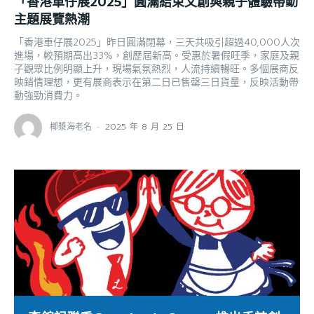
「香港車仔展2025」圓滿結束文創與親子體驗帶動
主題展覽熱潮
「香港車仔展2025」昨日圓滿閉幕，三天共吸引超過40,000人次
進場，較預期高出33%，創歷屆新高。受惠於暑假旺季，家庭及親
子觀眾比例明顯上升，現場氣氛熱烈，人流持續暢旺。多個展商反
映銷情理想，更有展商表示在第二日已售罄三日貨量，反映活動帶
動強勁消費力。
椰漿海老名
-
2025 年 8 月 25 日