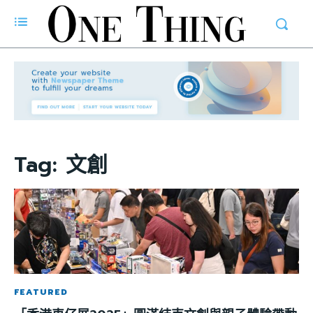
Tag:
文創
FEATURED