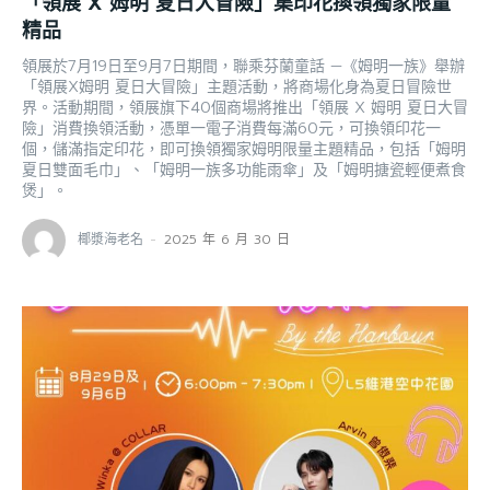
「領展 X 姆明 夏日大冒險」集印花換領獨家限量
精品
領展於7月19日至9月7日期間，聯乘芬蘭童話 —《姆明一族》舉辦
「領展X姆明 夏日大冒險」主題活動，將商場化身為夏日冒險世
界。活動期間，領展旗下40個商場將推出「領展 X 姆明 夏日大冒
險」消費換領活動，憑單一電子消費每滿60元，可換領印花一
個，儲滿指定印花，即可換領獨家姆明限量主題精品，包括「姆明
夏日雙面毛巾」、「姆明一族多功能雨傘」及「姆明搪瓷輕便煮食
煲」。
椰漿海老名
-
2025 年 6 月 30 日