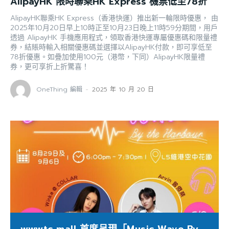
AlipayHK 限時聯乘HK Express 機票低至78折
AlipayHK聯乘HK Express（香港快運）推出新一輪限時優惠， 由
2025年10月20日早上10時正至10月23日晚上11時59分期間，用戶
透過 AlipayHK 手機應用程式，領取香港快運專屬優惠碼和限量禮
券，結賬時輸入相關優惠碼並選擇以AlipayHK付款，即可享低至
78折優惠。如疊加使用100元（港幣，下同）AlipayHK限量禮
券，更可享折上折驚喜！
OneThing 編輯
-
2025 年 10 月 20 日
wwwtc mall 首度呈現「Music Wave By