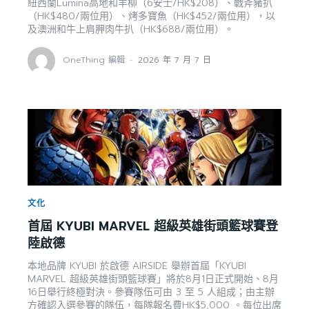
紐西蘭Lumina高地和羊柳（6安士/HK$208）、戰斧豬扒
（HK$480/兩位用）、烤多寶魚（HK$452/兩位用），以
及澳洲和牛上肩胛肉牛扒（HK$688/兩位用）。
OneThing 編輯
-
2026 年 7 月 7 日
文化
首屆 KYUBI MARVEL 超級英雄街頭籃球賽登
陸啟德
本地品牌 KYUBI 於啟德 AIRSIDE 舉辦首屆「KYUBI
MARVEL 超級英雄街頭籃球賽」將於8月1日正式開始、8月
16日舉行終極對決。參賽隊伍可由 3 至 5 人組成；由主辦
方確認入選參賽的隊伍，每隊報名費HK$5,000 。每位出席