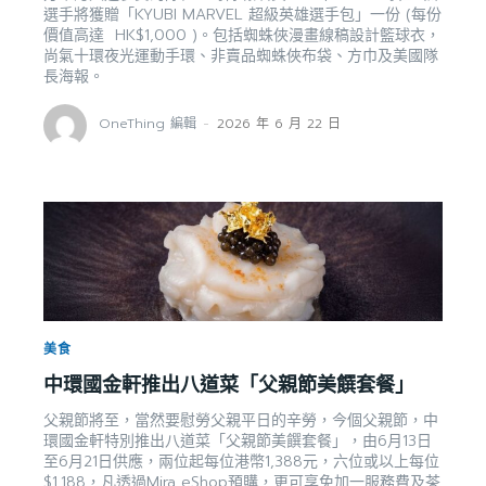
選手將獲贈「KYUBI MARVEL 超級英雄選手包」一份 (每份
價值高達 HK$1,000 )。包括蜘蛛俠漫畫線稿設計籃球衣，
尚氣十環夜光運動手環、非賣品蜘蛛俠布袋、方巾及美國隊
長海報。
OneThing 編輯
-
2026 年 6 月 22 日
美食
中環國金軒推出八道菜「父親節美饌套餐」
父親節將至，當然要慰勞父親平日的辛勞，今個父親節，中
環國金軒特別推出八道菜「父親節美饌套餐」，由6月13日
至6月21日供應，兩位起每位港幣1,388元，六位或以上每位
$1,188，凡透過Mira eShop預購，更可享免加一服務費及茶