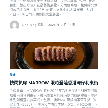
展覽、互動體驗等多元演藝活動。《IMAGINE! PLAY! 玩出
藝術，築出奇想》互動藝術展覽，分兩個時段，免費給公眾
開放:7月10日 – 8月2日 於東九文化中心大堂展出；8 月
7 日 – 16日於元朗劇院大堂展出。
OneThing 編輯
-
2026 年 7 月 17 日
美食
快閃扒房​ MARROW​ 限時登陸香港灣仔利東街
今個夏季，MARROW 將於2026年7月1日至8月31日期間進
駐香港灣仔利東街，帶來兩個月的限時快閃餐飲體驗。燒烤
系列則精選六款菜式，包括：澳洲M4+頂級肉眼蓋牛扒（6
安士/HK$228）、澳洲和牛腹肉牛扒（6安士/HK$248）、