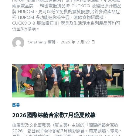
Hurom 健康尚廚臻選系列」電子印花換購活動，引入韓國
兩家電品牌——韓國電飯煲品牌 CUCKOO 及慢磨原汁機品
牌 HUROM，更可以低至免費的震撼優惠!另外多款產品包
括 HUROM 多功能迷你養生壺、無線食物研磨機、
CUCKOO 8 層鈦鑽石 IH 廚具及生活淨水系列產品等均可
低至3折換購。
OneThing 編輯
-
2026 年 7 月 27 日
慈善
2026國際綜藝合家歡7月盛夏啟幕
由康樂及文化事務署（康文署）主辦的「國際綜藝合家歡
2026」夏日親子藝術節於7月精彩開幕，帶來劇場、電影、