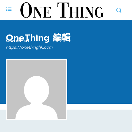
OneThing 編輯
Owner of:
https://onethinghk.com