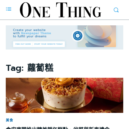
Tag:
蘿蔔糕
美食