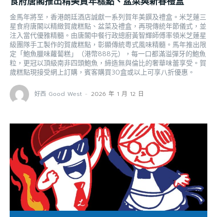
食府唐閣推出精美賀年糕點、盆菜與新春禮盒
金馬年將至，香港朗廷酒店誠獻一系列賀年美饌及禮盒。米芝蓮三
星食府唐閣以精緻賀歲糕點、盆菜及禮盒，再現傳統年節儀式，並
注入當代優雅精髓。由唐閣中餐行政總廚黃智輝師傅率領米芝蓮星
級團隊手工製作的賀歲糕點，彰顯傳統粵式風味精髓。馬年推出限
定「鮑魚臘味蘿蔔糕」（港幣888元），每一口都滿溢彈牙的鮑魚
粒，更冠以頂級南非四頭鮑魚，締造無與倫比的奢華味蕾享受。賀
歲糕點現接受網上訂購，賓客購買30盒或以上可享八折優惠。
好西 Good West
-
2026 年 1 月 12 日