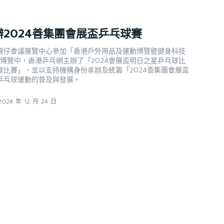
2024善集團會展盃乒乓球賽
灣仔會議展覽中心參加「香港戶外用品及運動博覽暨健身科技
在博覽中，香港乒乓網主辦了「2024會展盃明日之星乒乓球比
球比賽」，並以支持機構身份承辦及統籌「2024善集團會展盃
乒乓球運動的普及與發展。
2024 年 12 月 24 日