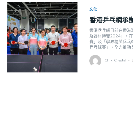
文化
香港乒乓網承辦
香港乒乓網日前在香港
及器材博覽2024」。
賽」及「學界精英乒乓
乒乓球賽」，全力推動
Chik Crystal
-