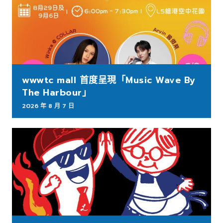
wwwtc mall 首度呈現「Music Wave By
The Harbour」
2026 年 8 月 7 日