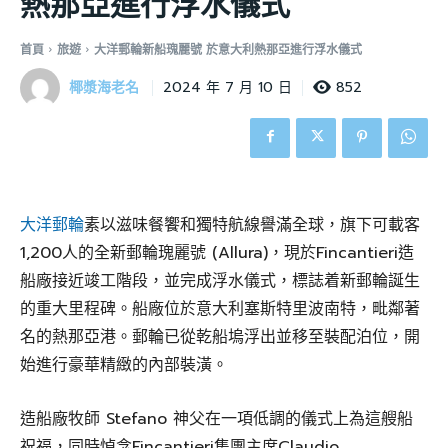
熱那亞進行浮水儀式
首頁
旅遊
大洋郵輪新船瑰麗號 於意大利熱那亞進行浮水儀式
椰漿海老名
852
2024 年 7 月 10 日
大洋郵輪
素以滋味餐饗和獨特航線譽滿全球，旗下可載客
1,200人的全新郵輪瑰麗號 (Allura)，現於Fincantieri造
船廠接近竣工階段，並完成浮水儀式，標誌着新郵輪誕生
的重大里程碑。船廠位於意大利塞斯特里波南特，毗鄰著
名的熱那亞港。郵輪已從乾船塢浮出並移至裝配泊位，開
始進行豪華精緻的內部裝潢。
造船廠牧師 Stefano 神父在一項低調的儀式上為這艘船
祝福，同時悼念Fincantieri集團主席Claudio