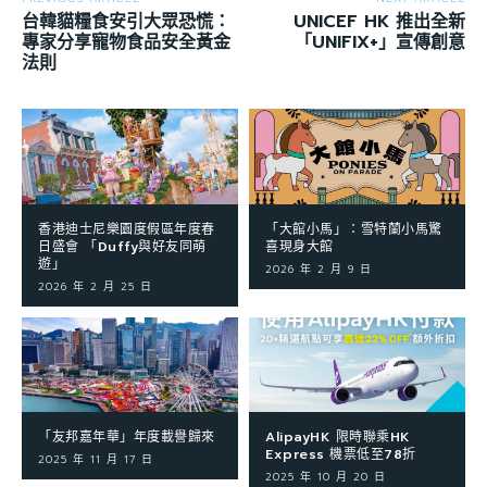
台韓貓糧食安引大眾恐慌：
UNICEF HK 推出全新
專家分享寵物食品安全黃金
「UNIFIX+」宣傳創意
法則
香港迪士尼樂園度假區年度春
「大館小馬」：雪特蘭小馬驚
日盛會 「Duffy與好友同萌
喜現身大館
遊」
2026 年 2 月 9 日
2026 年 2 月 25 日
「友邦嘉年華」年度載譽歸來
AlipayHK 限時聯乘HK
Express 機票低至78折
2025 年 11 月 17 日
2025 年 10 月 20 日