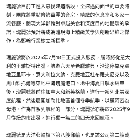
瑰麗號目前正進入最後建造階段，全速邁向面世的重要時
刻。團隊將重點修飾華麗的套房、精緻的休息室和多家一
流餐廳，體現大洋郵輪對卓越美食和深度目的地體驗的承
諾。瑰麗號預計將成為體現海上精緻美學與創新思維之傑
作，為郵輪行業樹立新標準。
瑰麗號將於2025年7月18日正式投入服務，屆時將從意大
利的里雅斯特出發，航遊六天至希臘雅典，沿途停靠克羅
地亞里耶卡、意大利拉文納、克羅地亞杜布羅夫尼克以及
黑山科托爾等東地中海瑰麗港口。地中海夏日航季結束
後，瑰麗號將前往加拿大和新英格蘭，進行一系列北美深
度航程，然後展開加勒比地區首個冬季航季，以邁阿密為
母港。作為首系列航程的一部分，瑰麗號亦將於2025年9
月從紐約市出發，進行獨一無二的四天來回航程。
瑰麗號是大洋郵輪旗下第八艘郵輪，也是該公司第二艘載