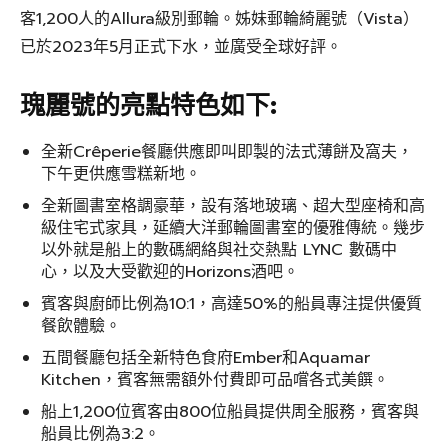
客1,200人的Allura級別郵輪。姊妹郵輪綺麗號（Vista）
已於2023年5月正式下水，並廣受全球好評。
瑰麗號的亮點特色如下:
全新Crêperie餐廳供應即叫即製的法式薄餅及窩夫，
下午更供應雪糕新地。
全新圖書室格調豪華，設有落地玻璃、超大型座椅和高
級住宅式家具，延續大洋郵輪圖書室的優雅傳統。幾步
以外就是船上的數碼網絡與社交熱點 LYNC 數碼中
心，以及大受歡迎的Horizons酒吧。
賓客與廚師比例為10:1，高達50%的船員專注提供優質
餐飲體驗。
五間餐廳包括全新特色食府Ember和Aquamar
Kitchen，賓客無需額外付費即可品嚐各式美饌。
船上1,200位賓客由800位船員提供周全服務，賓客與
船員比例為3:2。