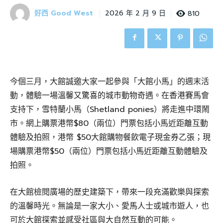
好西 Good West
810
2026 年 2 月 9 日
今個三月，大館誠邀大家一起參與「大館小馬」的週末活
動，體驗一場溫馨又驚喜的城市動物奇遇。在香港賽馬會
支持下，雪特蘭小馬（Shetland ponies）將走進中環鬧
市。網上購票港幣$80（兩位）門票包括小馬近距離互動
體驗及拍照，港幣 $50大館購物餐飲電子現金券乙張；現
場購票港幣$50（兩位）門票包括小馬近距離互動體驗及
拍照。
在大館檢閱廣場的歷史建築下，帶來一段充滿歡樂與探索
的溫馨時光。無論是一家大小、愛馬人士或城市遊人，也
可於大館探索並感受社區與大自然互動的可能。