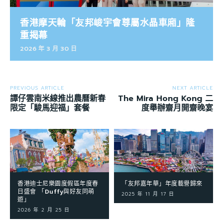
香港摩天輪「友邦峻宇會尊屬水晶車廂」隆
重揭幕
2026 年 3 月 30 日
PREVIOUS ARTICLE
NEXT ARTICLE
譚仔雲南米線推出農曆新春
The Mira Hong Kong 二
限定「駿馬迎福」套餐
度舉辦齋月開齋晚宴
香港迪士尼樂園度假區年度春
「友邦嘉年華」年度載譽歸來
日盛會 「Duffy與好友同萌
2025 年 11 月 17 日
遊」
2026 年 2 月 25 日