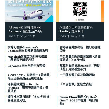
AlipayHK 限時聯乘HK
八達通與日本流動支付商
Express 機票低至78折
PayPay 達成合作
2025 年 10 月 20 日
2025 年 10 月 3 日
李錦記聯乘Grandma’s
香港麥當勞推出新一輪幻彩開運
Scones推出香辣創意鬆餅系列
御守
Matchali旗艦店煥新亮相推出
中英劇團全新原創音樂劇《勇闖
中秋節限定聯乘月餅
孤悲城！》8月公演
La Vache推出全新午市套餐
都爹利會館推出2026年「光綻
成花」月餅禮盒系列
7-SELECT x 道地推出4款期間
一田獨家電子印花換購活動
限定烏龍茶甜品及烘焙產品
洋紫荊維港遊 x Panda
「八玥翡翠」進駐太古城
Friends「萌萌陪您維港遊」盛
夏啟航
譚仔推出夏日限定「冬瓜·冬菇·烤
Dawn Chan獲選《Tatler》
鴨陳皮湯河粉」
Gen.T 2026年香港「明日領
袖」