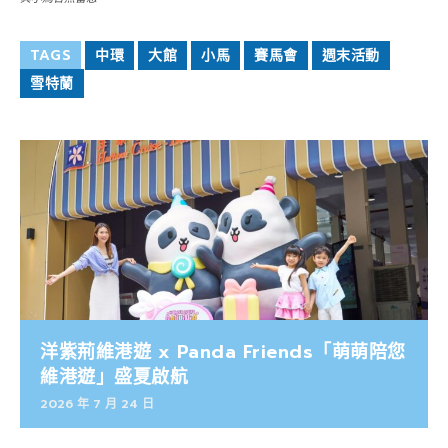
TAGS
中環
大館
小馬
賽馬會
週末活動
雪特蘭
洋紫荊維港遊 x Panda Friends「萌萌陪您
維港遊」盛夏啟航
2026 年 7 月 24 日