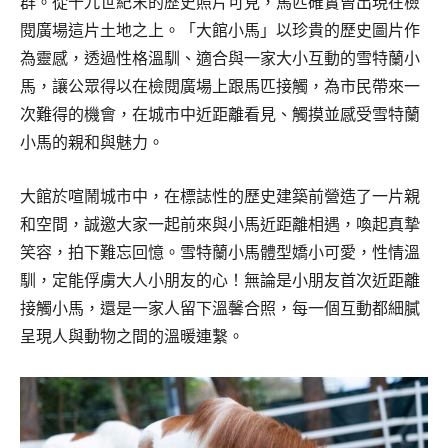
群。從十九世紀末的歷史照片可見，馬匹確實曾出現在檢
閱廣場這片土地之上。「大館小馬」以珍貴的歷史圖片作
為靈感，透過性格溫馴、適合與一家大小互動的雪特蘭小
馬，讓公眾得以在檢閱廣場上跟馬匹接觸，為市民帶來一
次難得的機會，在城市中近距離看見、觸摸並感受雪特蘭
小馬的親和與魅力。
大館於喧鬧城市中，在標誌性的歷史建築前營造了一片親
和空間，誠邀大家一起前來與小馬近距離相遇，喚起真摯
笑容，拍下難忘回憶。雪特蘭小馬體型嬌小可愛，性情溫
馴，定能俘虜大人小朋友的心！無論是小朋友首次近距離
接觸小馬，還是一家人留下溫馨合照，每一個互動都細膩
呈現人與動物之間的溫暖連繫。