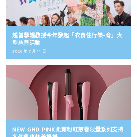
趙曾學韞教授今年發起「衣食住行樂+育」大
型慈善活動
2026 年 7 月 14 日
NEW GHD PINK柔霧粉紅慈善限量系列支持