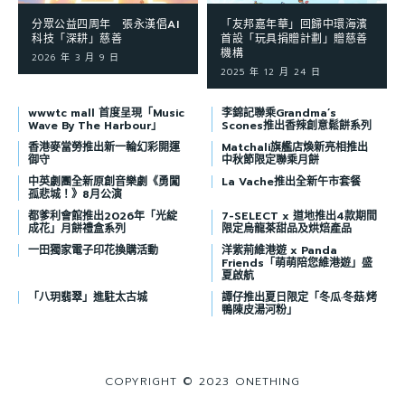
分眾公益四周年 張永漢倡AI
「友邦嘉年華」回歸中環海濱
科技「深耕」慈善
首設「玩具捐贈計劃」贈慈善
機構
2026 年 3 月 9 日
2025 年 12 月 24 日
wwwtc mall 首度呈現「Music
李錦記聯乘Grandma’s
Wave By The Harbour」
Scones推出香辣創意鬆餅系列
香港麥當勞推出新一輪幻彩開運
Matchali旗艦店煥新亮相推出
御守
中秋節限定聯乘月餅
中英劇團全新原創音樂劇《勇闖
La Vache推出全新午市套餐
孤悲城！》8月公演
都爹利會館推出2026年「光綻
7-SELECT x 道地推出4款期間
成花」月餅禮盒系列
限定烏龍茶甜品及烘焙產品
一田獨家電子印花換購活動
洋紫荊維港遊 x Panda
Friends「萌萌陪您維港遊」盛
夏啟航
「八玥翡翠」進駐太古城
譚仔推出夏日限定「冬瓜·冬菇·烤
鴨陳皮湯河粉」
COPYRIGHT © 2023 ONETHING