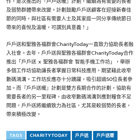
作，是次推出的『戶戶送暖』計劃，繼續為有需要的長者
及弱勢群體帶來改變。計劃鼓勵戶戶送顧客在迎接新春佳
節的同時，與社區有需要人士及其家庭一同分享傳統節日
帶來的喜悅及溫暖，可謂別具意義！」
戶戶送和聖雅各福群會CharityToday一直致力協助長者融
入社會。去年，戶戶送與聖雅各福群會CharityToday合作
推出「戶戶送 x 聖雅各福群會 智能手機工作坊」，舉辦
多個工作坊協助讓長者掌握日常科技應用，期望藉此收窄
數碼鴻溝。工作坊反應亦十分踴躍，吸引超過50位長者參
加。而『戶戶送暖』計劃是雙方長期合作的計劃，協助有
需要長者的另一里程碑，由收窄數碼鴻溝到應對糧食不足
問題，戶戶送將繼續致力為社區，尤其是較弱勢的長者，
帶來積極改變。
TAGS
CHARITYTODAY
戶戶送
戶戶送暖