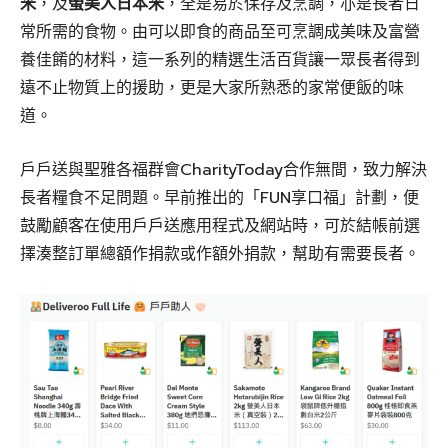
米
，及
螢美人日本米
，全是易於保存及烹調，亦是長者日
常所需的食物。由可以即食的商品至可烹調成美味及富營
養佳餚的材料，這一系列的精選生活百貨讓一眾長者得到
遠不止物質上的援助，更是大家所熟悉的家常便飯的味
道。
戶戶送與聖雅各福群會CharityToday合作無間，致力解決
長者糧食不足問題。早前推出的「FUN享口福」計劃，便
鼓勵顧客在使用戶戶送應用程式及網站時，可於結帳前選
擇湊整訂單總額作捐款或作額外捐款，幫助有需要長者。