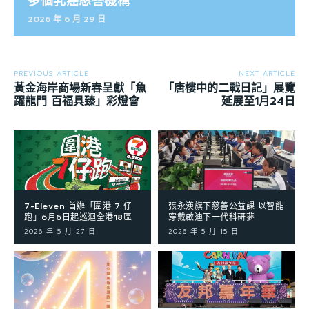
多個乳癌慈善機構
2026 年 6 月 29 日
PREVIOUS ARTICLE
NEXT ARTICLE
黃金海岸商場新春呈獻「魚
「唐樓中的二戰日記」展覽
躍龍門 百福具臻」彩燈會
延展至1月24日
7-Eleven 首辦「圍港 7 仔
張永漢旗下慈善公益課 以智能
跑」6月6日起巡迴全港18區
穿戴啟迪下一代科研夢
2026 年 5 月 27 日
2026 年 5 月 15 日