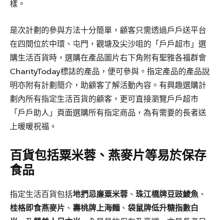
樣。
是次計劃的參與方法十分簡單，顧客只需透過戶戶送平台
在四間位於中環、屯門，觀塘及尖沙咀的「戶戶超市」選
購生活百貨時，選購在產品圖片右下角附有聖雅各福群會
CharityToday標誌的產品，便可參與。指定產品的產品說
明亦附有計劃簡介，助顧客了解活動內容。有興趣選購計
劃內所有指定生活百貨的顧客，更可直接瀏覽戶戶超市
「戶戶助人」頁面選購所有指定商品，為有需要的長者送
上暖暖祝福。
百貨包括粟米蓉、燕麥片等易於保存
食品
指定生活百貨包括
地捫忌廉粟米蓉
、
珠江橋牌豆豉鯪魚
、
桂格即食燕麥片
、
壽桃牌上海麵
、
袋鼠牌低升糖指數白