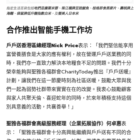
指定生活百貨包括
地捫忌廉粟米蓉
、
珠江橋牌豆豉鯪魚
、
桂格即食燕麥片
、
壽桃牌上
海麵
、
袋鼠牌低升糖指數白米
，及
螢美人日本米
合作推出智能手機工作坊
戶戶送香港區總經理
Nick Price
表示：「我們堅信能享用
富營養膳食是大家的應有權利，故在營運戶戶送業務的同
時，我們亦一直致力解決本地糧食不足的問題。我們十分
榮幸能夠與聖雅各福群會CharityToday推出『戶戶送暖』
計劃，讓我們在這一節慶時刻為社區送暖，鼓勵大眾與我
們一起為弱勢社群帶來實實在在的改變。我衷心鼓勵顧客
與家人共聚天倫、喜迎蛇年的同時，於來年積極支持這個
別具意義的活動，共襄善舉！」
聖雅各福群會高級服務經理（企業拓展協作）何卓惠
表
示：「聖雅各福群會十分高興能繼續與戶戶送有不同的合