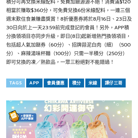
積分可再兌換米線配料，免費加餸源源不絕！消費滿$120
相當於賺取$360分，可免費兌換6份米線配料，一連三個
週末歎住食兼賺盡獎賞！8折優惠券將於8月16日、23日及
30日向於上一天23:59前完成登記的會員！另外，APP積
分換領項目亦同步升級，即日(8日)起新增熱門換領項目，
包括超人氣加餸券（60分）、招牌蒜泥白肉（細）（500
分）、麻辣湯味杯麵（100分）只需一半積分（250分）
即可兌換的凍／熱飲品，一眾三粉絕對不能錯過！
TAGS
APP
會員優惠
積分
米線
譚仔三哥