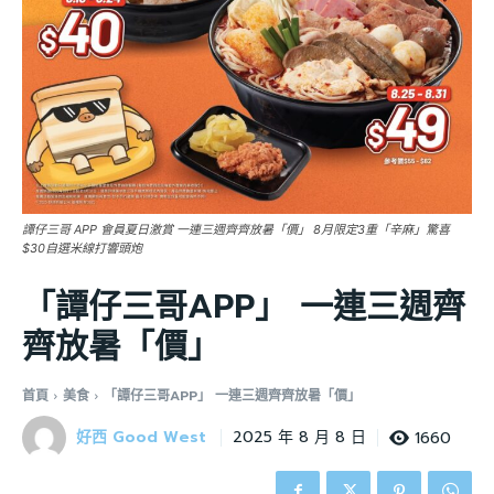
譚仔三哥 APP 會員夏日激賞 一連三週齊齊放暑「價」 8月限定3重「辛麻」驚喜
$30自選米線打響頭炮
「譚仔三哥APP」 一連三週齊
齊放暑「價」
首頁
美食
「譚仔三哥APP」 一連三週齊齊放暑「價」
好西 Good West
1660
2025 年 8 月 8 日