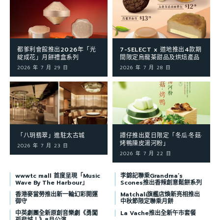
都爹利會館推出2026年「光
7-SELECT x 道地推出4款期
綻成花」月餅禮盒系列
間限定烏龍茶甜品及烘焙產品
2026 年 7 月 29 日
2026 年 7 月 28 日
「八玥翡翠」進駐太古城
譚仔推出夏日限定「冬瓜·冬菇·
烤鴨陳皮湯河粉」
2026 年 7 月 23 日
2026 年 7 月 22 日
wwwtc mall 首度呈現「Music
李錦記聯乘Grandma’s
Wave By The Harbour」
Scones推出香辣創意鬆餅系列
香港麥當勞推出新一輪幻彩開運
Matchali旗艦店煥新亮相推出
御守
中秋節限定聯乘月餅
中英劇團全新原創音樂劇《勇闖
La Vache推出全新午市套餐