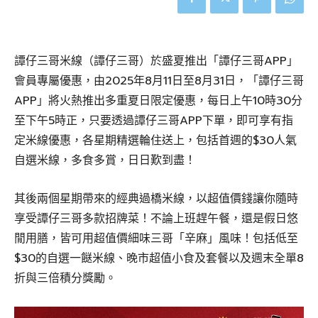
譚仔三哥米線（譚仔三哥）於盛夏推出「譚仔三哥APP」
會員專屬優惠，由2025年8月11日至8月31日，「譚仔三哥
APP」將火熱推出多重夏日限定優惠，每日上午10時30分
至下午5時正，只要透過譚仔三哥APP下單，即可享有指
定米線優惠，各星期精選輪住送上，包括首週的$30人氣
自選米線，多食多賞，日日歎到盡！
其後兩個星期帶來的經典過橋米線，以超值價錢讓你隨時
享受譚仔三哥多款招牌菜！不論上班趕午餐，還是假日悠
閒用膳，皆可用超值價細味三哥「辛麻」風味！包括低至
$30的自選一餸米線、晚市超值小食及套餐以及週末全單8
折與三倍積分獎勵。