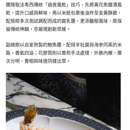
團隊取法粵西傳統「過夜風乾」技巧，先將黃花魚鹽漬風
乾，提升口感與鮮味，再以米紙包裹後油炸至金黃酥脆，
配搭經多次測試調配而成的腐乳醬，更添馥郁風味，既保
留傳統神韻，亦展現創新思維。
副總廚以自家熬製的鮑魚醬，配搭羊肚菌與海參同蒸的米
飯，香氣四溢；花膠筒則以香煎手法處理，外脆內嫩，層
次分明，賣相與味道同樣出眾。