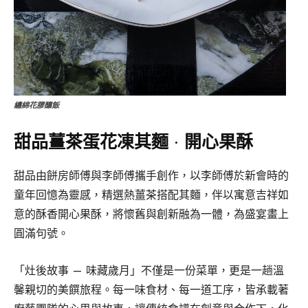
纏綿花膠釀飯
甜品薑茶蛋花凍其麵 · 開心果酥
甜品由餅房師傅與李師傅攜手創作，以李師傅於新會時的
童年回憶為靈感，精選熱薑茶搭配其麵，伴以寓意吉祥如
意的酥香開心果酥，將懷舊與創新融為一體，為盛宴畫上
圓滿句號。
「灶後故事 — 味藏歲月」不僅是一份菜單，更是一趟溫
馨親切的美饌旅程。每一味食材、每一道工序，皆承載著