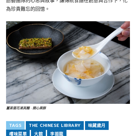
廚藝團隊的心思與故事，讓傳統食譜在創意與合作下，化
為珍貴難忘的回憶。
薑茶蛋花凍其麵 · 開心果酥
TAGS
THE CHINESE LIBRARY
味藏歲月
嚐味菜單
大館
李振龍