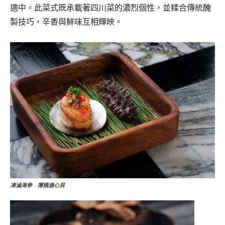
適中。此菜式既承載著四川菜的濃烈個性，並糅合傳統醃
製技巧，辛香與鮮味互相輝映。
凍滷海參 · 薄燒溏心貝