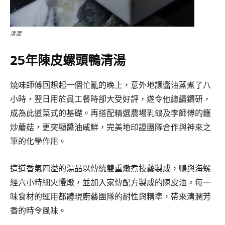
清潤
25年陳皮螺頭鴨清湯
燒味師傅回想起一個忙亂的晚上，意外地讓醬油蒸煮了八
小時，翌日用於員工餐時卻大受好評，遂令他繼續鑽研，
成為此道菜式的基礎。再搭配精選農場乳鴿及李師傅的鑊
炒蘑菇，更突顯醬油咸鮮，完美地印證團隊合作與神來之
筆的化學作用。
這道香氣四溢的湯品以傳統雙重燉煮技藝製成，鴨與海螺
經六小時細火慢燉，並加入家傳配方製成的陳皮油。每一
味食材的運用都體現廚藝團隊的耐性與精準，帶來清潤芳
香的時令風味。