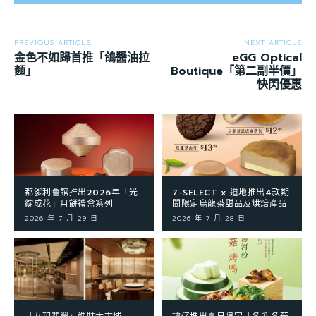
PREVIOUS ARTICLE
NEXT ARTICLE
金色不如歸首推「鴿醬油拉
eGG Optical
麵」
Boutique「第二副半價」
快閃優惠
都爹利會館推出2026年「光
7-SELECT x 道地推出4款期
綻成花」月餅禮盒系列
間限定烏龍茶甜品及烘焙產品
2026 年 7 月 29 日
2026 年 7 月 28 日