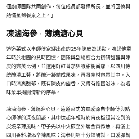
個廚師團隊共同創作，每位成員都發揮所長，並將回憶與
熱情呈到餐桌之上。」
凍滷海參 · 薄燒溏心貝
這道菜式以李師傅家鄉出產的25年陳皮為起點，喚起他童
年時於柑園的兒時回憶。團隊與副總廚合力鑽研甜醋與陳
皮的完美比例，並選用鮮紅蕃茄與酸甜樹番茄，以四川傳
統醃漬工藝，將醃汁凝結成果凍，再將食材包裹其中。入
口時清爽馥郁，既有陳皮的幽香，又帶有懷舊滋味，為嚐
味菜單揭開清新的序幕。
凍滷海參 · 薄燒溏心貝，這道菜式的靈感源自李師傅與點
心師傅的深夜閒談，其中憶起年輕時於宵夜檔經常吃到的
炭燒辛辣風味。帶子先以中火煎至外層金黃微焦，再灑上
四川香料增添辛辣風味；海參則經十分鐘醃製，口感彈韌