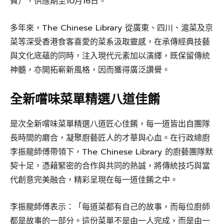
費），供應期至10月16日。
多年來，The Chinese Library 從廣東、四川、滬菜及京
菜等深受香港食客喜愛的菜系汲取靈感，在承傳經典技藝
與文化底蘊的同時，注入現代元素加以演繹，既保留傳統
神髓，亦開拓嶄新風格，因而獲得廣泛讚譽。
全新嚐味菜單精選八道佳餚
是次全新嚐味菜單精選八道匠心佳餚，每一道皆出自團隊
長時間的磨合，凝聚廚藝匠人的才華與心血。在行政總廚
李振龍師傅帶領下，The Chinese Library 的廚藝團隊默
契十足，憑藉緊密的合作與共同的熱誠，將傳統技巧與當
代創意完美融合，精彩呈現在每一道佳餚之中。
李振龍師傅表示：「每道菜都有自己的故事，而每位廚師
都是故事的一部分。這份菜單不是由一人完成，而是由一