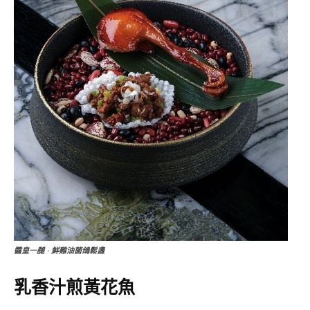
醬皇一腿 · 鮮雞油菌鴿鬆盞
乳香汁煎黃花魚