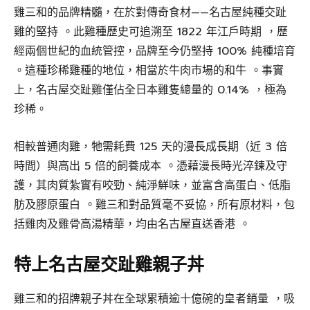
雞三和的品牌精髓，在於對傳奇食材——名古屋純種交趾
雞的堅持 。此雞種歷史可追溯至 1822 年江戶時期 ，歷
經兩個世紀的血統管控，品牌至今仍堅持 100% 純種培育
。這種珍稀雞種的地位，相當於牛肉市場的和牛 。事實
上，名古屋交趾雞僅佔全日本雞隻總量的 0.14% ，極為
珍稀。
相較普通肉雞，牠需耗費 125 天的漫長成長期（近 3 倍
時間）與高出 5 倍的飼養成本 。憑藉漫長時光淬鍊及守
護，其肉質紮實有咬勁、純淨鮮味，並富含高蛋白、低脂
肪及膠原蛋白 。雞三和對品質毫不妥協，所有原材料，包
括雞肉及雞骨高湯精華，均由名古屋直送香港 。
特上名古屋交趾雞親子丼
雞三和的招牌親子丼在全球累積逾十億碗的皇者銷量 ，吸