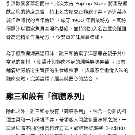
引無數饕客慕名而來。此次太古 Pop-up Store 將重點呈
獻品牌的鎮店之寶：特上名古屋交趾雞親子丼。這道菜承
襲江戶時代的百年傳統 ，嚴守 1900 年創業秘方 。其秘
傳醬汁以獨家魚貝高湯為基底，並特別加入名古屋交趾雞
骨高湯精華作為秘方 ，令雙重鮮味層層疊加。
為了極致提煉高湯風味，雞三和捨棄了洋蔥等在親子丼中
常見的食材 ，使醬汁與雞肉本身的純粹鮮味昇華 。頂層
鋪滿經嚴格衛生管控的生食級蛋液 ，與燉煮至嫩滑入味的
雞肉交融，完美詮釋了經典與匠心的結合 。
雞三和設有「御膳系列」
除此之外，雞三和亦設有「御膳系列」，包含一份雞肉料
理主菜和一小份親子丼，帶領客人開啟多重味覺之旅，一
次過細嚐不同的雞肉料理方式。
照燒雞排御膳
（HK$118）