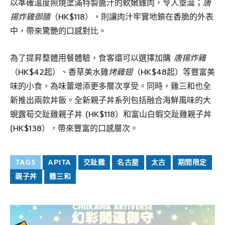
以準確溫度照燒塗滿特製醬汁的軟嫩雞肉，令人垂涎；
唐
揚炸雞御膳
（HK$118），則讓肉汁牢實地鎖在香脆的外表
中，帶來驚艷的口感對比。
為了提昇整體用餐體驗，食客還可以選擇加購
唐揚炸雞
（HK$42起）、香草美水雞
烤雞翅
（HK$48起）等豐富美
味的小食，為味蕾增添更多層次享受。同時，雞三和也全
新推出兩款丼飯。全新親子丼系列包括融合海鮮風味的大
蜆露筍交趾雞親子丼 (HK$118）和富山白蝦交趾雞親子丼
(HK$138），帶來豐富的口感層次。
TAGS
APITA
交趾雞
名古屋
太古
期間限定
親子丼
雞三和