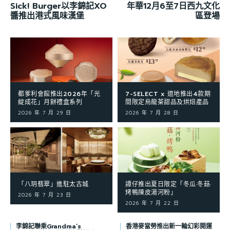
Sick! Burger以李錦記XO
年華12月6至7日西九文化
醬推出港式風味漢堡
區登場
都爹利會館推出2026年「光
7-SELECT x 道地推出4款期
綻成花」月餅禮盒系列
間限定烏龍茶甜品及烘焙產品
2026 年 7 月 29 日
2026 年 7 月 28 日
「八玥翡翠」進駐太古城
譚仔推出夏日限定「冬瓜·冬菇·
烤鴨陳皮湯河粉」
2026 年 7 月 23 日
2026 年 7 月 22 日
李錦記聯乘Grandma’s
香港麥當勞推出新一輪幻彩開運