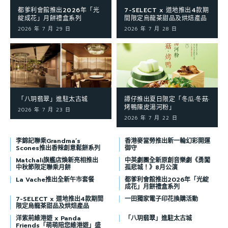
都爹利會館推出2026年「光
7-SELECT x 道地推出4款期
綻成花」月餅禮盒系列
間限定烏龍茶甜品及烘焙產品
2026 年 7 月 29 日
2026 年 7 月 28 日
「八玥翡翠」進駐太古城
譚仔推出夏日限定「冬瓜·冬菇·
烤鴨陳皮湯河粉」
2026 年 7 月 23 日
2026 年 7 月 22 日
李錦記聯乘Grandma’s
香港麥當勞推出新一輪幻彩開運
Scones推出香辣創意鬆餅系列
御守
Matchali旗艦店煥新亮相推出
中英劇團全新原創音樂劇《勇闖
中秋節限定聯乘月餅
孤悲城！》8月公演
La Vache推出全新午市套餐
都爹利會館推出2026年「光綻
成花」月餅禮盒系列
7-SELECT x 道地推出4款期間
一田獨家電子印花換購活動
限定烏龍茶甜品及烘焙產品
洋紫荊維港遊 x Panda
「八玥翡翠」進駐太古城
Friends「萌萌陪您維港遊」盛