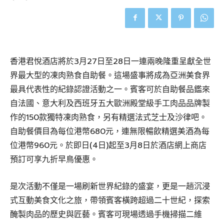
香港君悅酒店將於3月27日至28日一連兩晚隆重呈獻全世
界最大型的凍肉熟食自助餐。這場盛事將成為亞洲美食界
最具代表性的紀錄認證活動之一。賓客可於自助餐品鑑來
自法國、意大利及西班牙五大歐洲殿堂級手工肉品品牌製
作的150款獨特凍肉熟食，另有精選法式芝士及沙律吧。
自助餐價目為每位港幣680元，連無限暢飲精選美酒為每
位港幣960元。於即日(4日)起至3月8日於酒店網上商店
預訂可享九折早鳥優惠。
是次活動不僅是一場刷新世界紀錄的盛宴，更是一趟沉浸
式互動美食文化之旅，帶領賓客橫跨超過二十世紀，探索
醃製肉品的歷史與匠藝。賓客可現場透過手機掃描二維