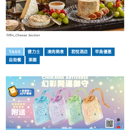
Tiffin_Cheese Section
TAGS
健力士
凍肉熟食
君悅酒店
早鳥優惠
自助餐
茶園