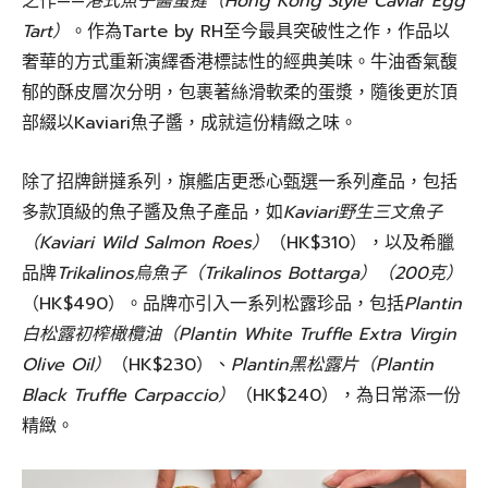
之作——
港式魚子醬蛋撻（Hong Kong Style Caviar Egg
Tart）
。作為Tarte by RH至今最具突破性之作，作品以
奢華的方式重新演繹香港標誌性的經典美味。牛油香氣馥
郁的酥皮層次分明，包裹著絲滑軟柔的蛋漿，隨後更於頂
部綴以Kaviari魚子醬，成就這份精緻之味。
除了招牌餅撻系列，旗艦店更悉心甄選一系列產品，包括
多款頂級的魚子醬及魚子產品，如
Kaviari野生三文魚子
（Kaviari Wild Salmon Roes）
（HK$310），以及希臘
品牌
Trikalinos烏魚子（Trikalinos Bottarga）（200克）
（HK$490）。品牌亦引入一系列松露珍品，包括
Plantin
白松露初榨橄欖油（Plantin White Truffle Extra Virgin
Olive Oil）
（HK$230）、
Plantin黑松露片（Plantin
Black Truffle Carpaccio）
（HK$240），為日常添一份
精緻。