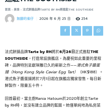
首頁
美食
法式餅撻品牌TARTE BY RH將進駐THE SOUTHSIDE
無腳的雀仔
254
2026 年 6 月 25 日
法式餅撻品牌
Tarte by RH
將於
6月26日
正式進駐
THE
SOUTHSIDE
，打造常設旗艦店，為慶祝如此重要的里程
碑，品牌特別呈獻琢雕已久的嶄新之作——
港式魚子醬蛋
撻（Hong Kong Style Caviar Egg Tart）
（HK$188）。
港式魚子醬蛋撻將於7月1日起在旗艦店獨家發售，每日新
鮮製作，限量五十件。
回首最初，當主廚Rania Hatoum於2020年創立Tarte
by RH時，並沒有建立品牌的藍圖。她僅單純地為私房菜