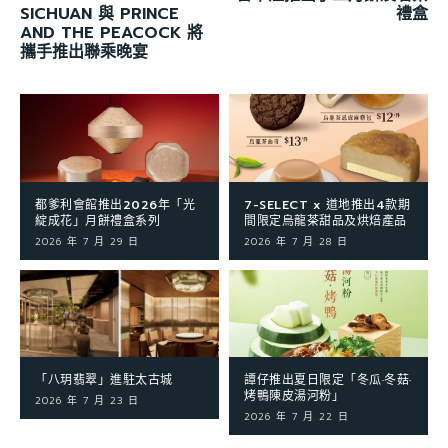
SICHUAN 與 PRINCE
禮盒
AND THE PEACOCK​ 將
攜手推出聯乘晚宴
都爹利會館推出2026年「光
7-SELECT x 道地推出4款期
綻成花」月餅禮盒系列
間限定烏龍茶甜品及烘焙產品
2026 年 7 月 29 日
2026 年 7 月 28 日
「八玥翡翠」進駐太古城
譚仔推出夏日限定「冬瓜·冬菇·
烤鴨陳皮湯河粉」
2026 年 7 月 23 日
2026 年 7 月 22 日