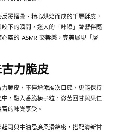
藝反覆摺疊、精心烘焙而成的千層酥皮，
口咬下的瞬間，迷人的「咔嚓」聲響伴隨
心靈的 ASMR 交響樂，完美展現「層
朱古力脆皮
古力脆皮，不僅增添層次口感，更能保持
之中，融入香脆榛子粒，微苦回甘與果仁
豐富的味覺享受。
彭起司與牛油忌廉柔滑綿密，搭配清新甘