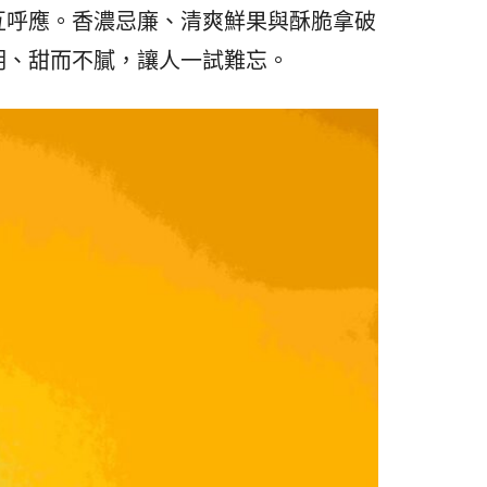
互呼應。香濃忌廉、清爽鮮果與酥脆拿破
明、甜而不膩，讓人一試難忘。