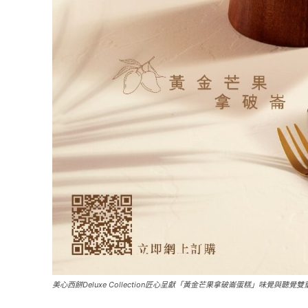
美心西餅Deluxe Collection匠心呈獻「黃金芒果拿破崙蛋糕」味覺與聽覺