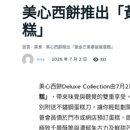
美心西餅推出「
糕」
首頁
美食
美心西餅推出「黃金芒果拿破崙蛋糕」
Ada
331
2026 年 7 月 2 日
美心西餅Deluxe Collection由
糕」
，帶來味覺與聽覺的雙重享受
別附送不鏽鋼蛋糕刀，讓你輕鬆劃開層
薈會員價於門市或網店預訂蛋糕，即享
極致千層酥脆與濃郁朱古力及鮮甜