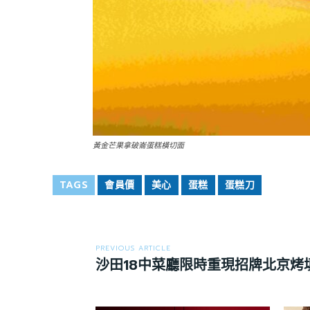
黃金芒果拿破崙蛋糕橫切面
TAGS
會員價
美心
蛋糕
蛋糕刀
PREVIOUS ARTICLE
沙田18中菜廳限時重現招牌北京烤