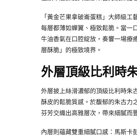
「黃金芒果拿破崙蛋糕」大師級工
每層都薄如蟬翼、極致鬆脆。當一
牛油香氣在口腔綻放，奏響一場療癒
層酥脆」的極致境界。
外層頂級比利時
外層披上絲滑濃郁的頂級比利時朱
酥皮的鬆脆質感。於馥郁的朱古力
芬芳交織出高雅層次，帶來細膩而
內層則蘊藏雙重細膩口感：馬斯卡